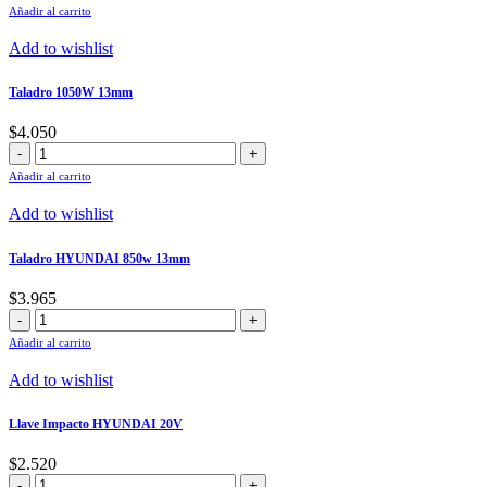
Multifunción
Añadir al carrito
HYUNDAI
cantidad
Add to wishlist
Taladro 1050W 13mm
$
4.050
Taladro
1050W
Añadir al carrito
13mm
cantidad
Add to wishlist
Taladro HYUNDAI 850w 13mm
$
3.965
Taladro
HYUNDAI
Añadir al carrito
850w
13mm
Add to wishlist
cantidad
Llave Impacto HYUNDAI 20V
$
2.520
Llave