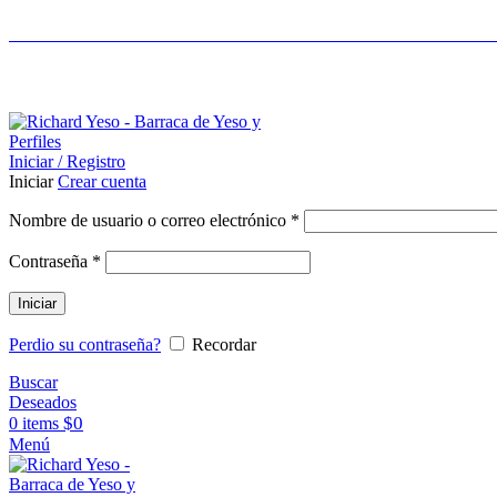
LIDERES EN CONSTRUCCIÓN EN SECO - ASES
ASESORAMIENTO AL 25089690
Iniciar / Registro
Iniciar
Crear cuenta
Nombre de usuario o correo electrónico
*
Contraseña
*
Iniciar
Perdio su contraseña?
Recordar
Buscar
Deseados
$
0
0
items
Menú