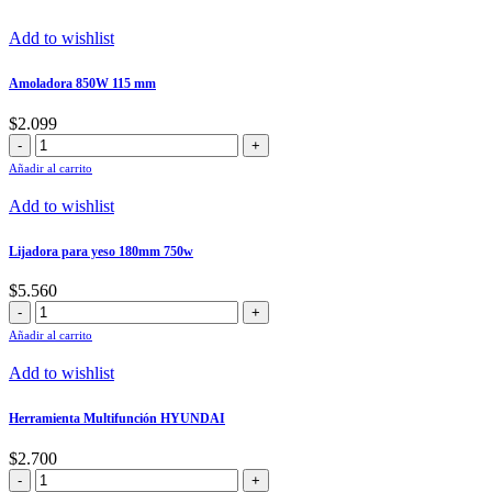
Add to wishlist
Amoladora 850W 115 mm
$
2.099
Amoladora
850W
Añadir al carrito
115
mm
Add to wishlist
cantidad
Lijadora para yeso 180mm 750w
$
5.560
Lijadora
para
Añadir al carrito
yeso
180mm
Add to wishlist
750w
cantidad
Herramienta Multifunción HYUNDAI
$
2.700
Herramienta