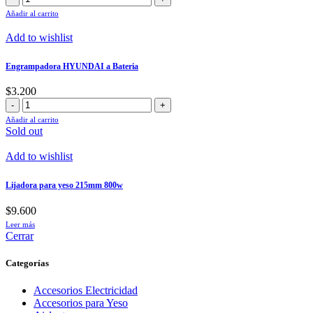
Impacto
Añadir al carrito
HYUNDAI
20V
Add to wishlist
cantidad
Engrampadora HYUNDAI a Bateria
$
3.200
Engrampadora
HYUNDAI
Añadir al carrito
a
Sold out
Bateria
cantidad
Add to wishlist
Lijadora para yeso 215mm 800w
$
9.600
Leer más
Cerrar
Categorías
Accesorios Electricidad
Accesorios para Yeso