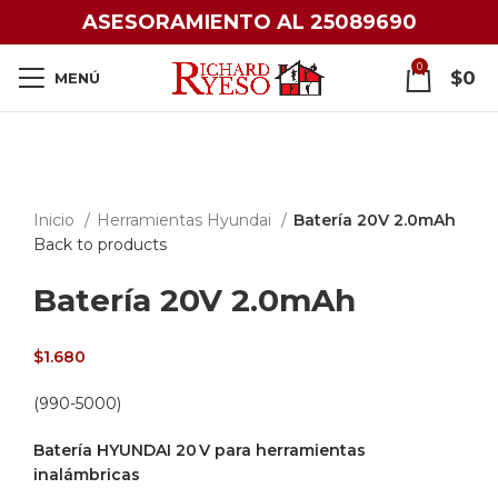
ASESORAMIENTO AL 25089690
0
$
0
MENÚ
Click to enlarge
Inicio
Herramientas Hyundai
Batería 20V 2.0mAh
Back to products
Batería 20V 2.0mAh
$
1.680
(990-5000)
Batería HYUNDAI 20 V para herramientas
inalámbricas