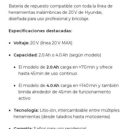
Batería de repuesto compatible con toda la línea de
herramientas inalámbricas de 20 V de Hyundai,
diseñada para uso profesional y bricolaje.
Especificaciones destacadas:
Voltaje:
20 V (línea 20 V MAX)
Capacidad:
2.0 Ah o 4.0 Ah (según modelo)
El modelo de
2.0 Ah
carga en ≈70 min y ofrece
hasta 45 min de uso continuo
El modelo de
4.0 Ah
carga en ≈140 min y también
brinda alrededor de 45 min de funcionamiento
activo
Tecnología:
Litio‑ión, intercambiable entre múltiples
herramientas (desde taladros hasta motosierras)
Garantía:
3 años para uso residencial