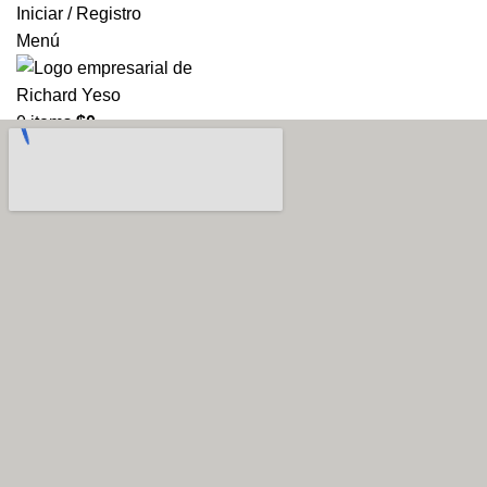
Iniciar / Registro
Menú
0
items
$
0
Search