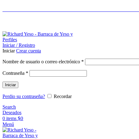
LIDERES EN CONSTRUCCIÓN EN SECO - ASES
ASESORAMIENTO AL 25089690
Iniciar / Registro
Iniciar
Crear cuenta
Nombre de usuario o correo electrónico
*
Contraseña
*
Iniciar
Perdio su contraseña?
Recordar
Search
Deseados
$
0
0
items
Menú