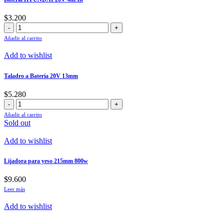
$
3.200
Batería
HYUNDAI
Añadir al carrito
20V
4mAh
Add to wishlist
cantidad
Taladro a Batería 20V 13mm
$
5.280
Taladro
a
Añadir al carrito
Batería
Sold out
20V
13mm
Add to wishlist
cantidad
Lijadora para yeso 215mm 800w
$
9.600
Leer más
Add to wishlist