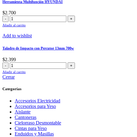
Herramienta Multifunción HYUNDAI
$
2.700
Herramienta
Multifunción
Añadir al carrito
HYUNDAI
cantidad
Add to wishlist
Taladro de Impacto con Percutor 13mm 700w
$
2.399
Taladro
de
Añadir al carrito
Impacto
Cerrar
con
Percutor
Categorías
13mm
700w
Accesorios Electricidad
cantidad
Accesorios para Yeso
Aislante
Cantoneras
Cielorraso Desmontable
Cintas para Yeso
Enduidos y Masillas