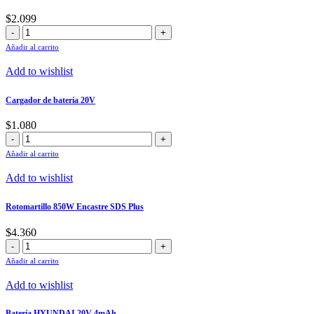
$
2.099
Amoladora
850W
Añadir al carrito
115
mm
Add to wishlist
cantidad
Cargador de batería 20V
$
1.080
Cargador
de
Añadir al carrito
batería
20V
Add to wishlist
cantidad
Rotomartillo 850W Encastre SDS Plus
$
4.360
Rotomartillo
850W
Añadir al carrito
Encastre
SDS
Add to wishlist
Plus
cantidad
Batería HYUNDAI 20V 4mAh