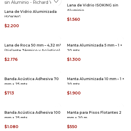
Lana de Vidrio ISOKING sin
Aluminio
Lana de Vidrio Aluminizada
ISOKING
$
1.560
$
2.200
Lana de Roca 50 mm – 4,32 m²
Manta Aluminizada 5 mm – 1 ×
(Aislante Térmico y Acústico)
20 mts
$
2.176
$
1.300
Banda Acústica Adhesiva 70
Manta Aluminizada 10 mm – 1 ×
mm × 25 mts
20 mts
$
713
$
1.900
Banda Acústica Adhesiva 100
Manta para Pisos Flotantes 2
mm × 25 mts
mm × 20 m
$
1.080
$
550