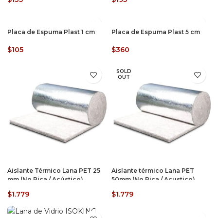
Placa de Espuma Plast 1 cm
Placa de Espuma Plast 5 cm
$
105
$
360
SOLD
OUT
Aislante Térmico Lana PET 25
Aislante térmico Lana PET
mm (No Pica / Acústico)
50mm (No Pica / Acustico)
$
1.779
$
1.779