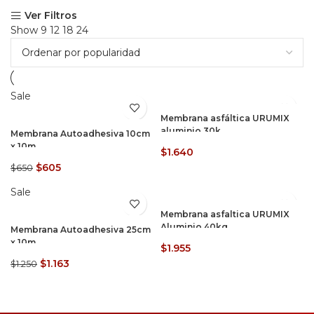
Ver Filtros
Show
9
12
18
24
Sale
Membrana asfáltica URUMIX
aluminio 30k
Membrana Autoadhesiva 10cm
x 10m
$
1.640
$
605
$
650
Sale
Membrana asfaltica URUMIX
Aluminio 40kg
Membrana Autoadhesiva 25cm
x 10m
$
1.955
$
1.163
$
1.250