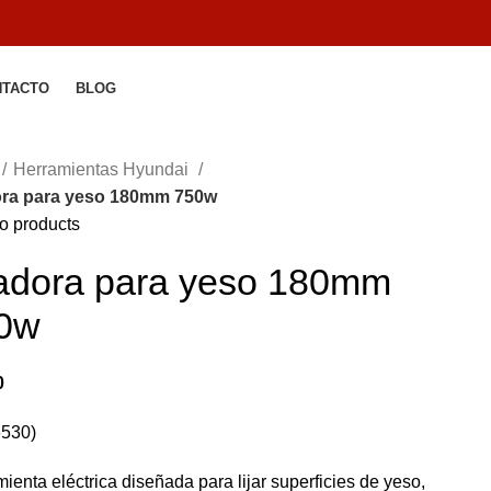
NTACTO
BLOG
Herramientas Hyundai
ora para yeso 180mm 750w
o products
jadora para yeso 180mm
0w
0
6530)
ienta eléctrica diseñada para lijar superficies de yeso,