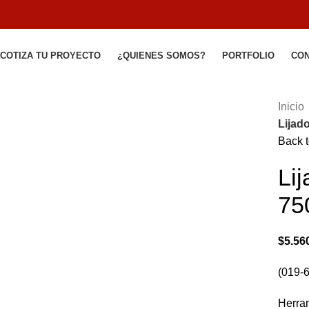
COTIZA TU PROYECTO
¿QUIENES SOMOS?
PORTFOLIO
CO
Inicio
Lijad
Click to enlarge
Back t
Li
75
$
5.56
(019-
Herram