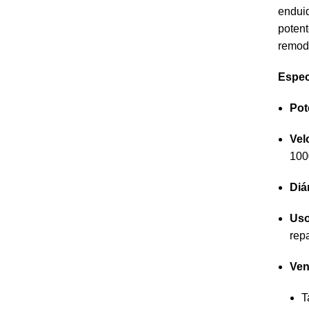
enduid
potent
remod
Espec
Pot
Vel
100
Diá
Uso
rep
Ven
T