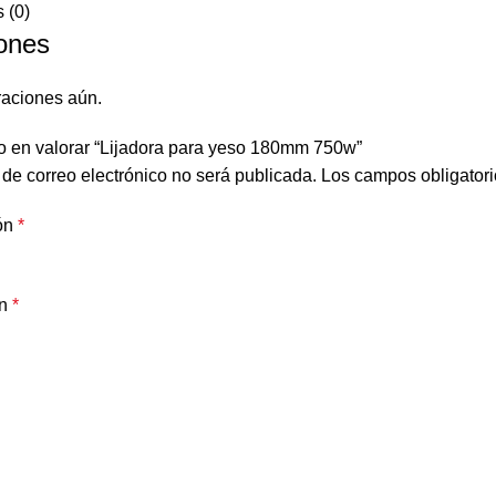
 (0)
ones
raciones aún.
o en valorar “Lijadora para yeso 180mm 750w”
 de correo electrónico no será publicada.
Los campos obligator
ón
*
ón
*