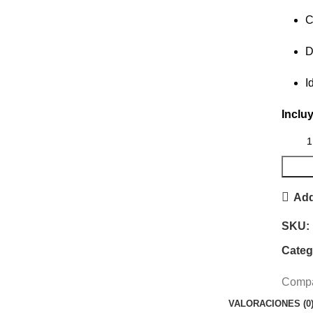
C
D
I
Inclu
Add
SKU:
Categ
Compar
VALORACIONES (0