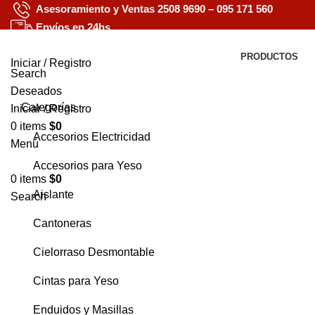
Asesoramiento y Ventas
2508 9690
–
095 171 560
Envíos en 24hs
Trabajos en Yeso, Presupuestos en 24hs
PRODUCTOS
Iniciar / Registro
Search
Deseados
Categorías
Iniciar / Registro
0
items
$
0
Accesorios Electricidad
Menú
Accesorios para Yeso
0
items
$
0
Aislante
Search
Cantoneras
Cielorraso Desmontable
Cintas para Yeso
Enduidos y Masillas