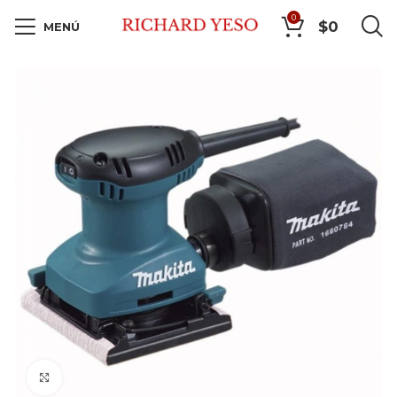
0
$
0
MENÚ
Click to enlarge