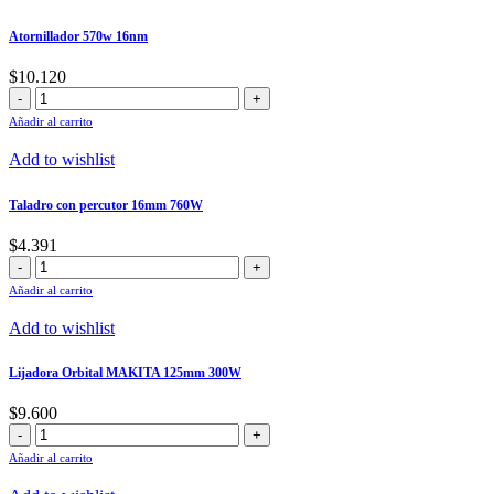
115mm
cantidad
Atornillador 570w 16nm
$
10.120
Atornillador
570w
Añadir al carrito
16nm
cantidad
Add to wishlist
Taladro con percutor 16mm 760W
$
4.391
Taladro
con
Añadir al carrito
percutor
16mm
Add to wishlist
760W
cantidad
Lijadora Orbital MAKITA 125mm 300W
$
9.600
Lijadora
Orbital
Añadir al carrito
MAKITA
125mm