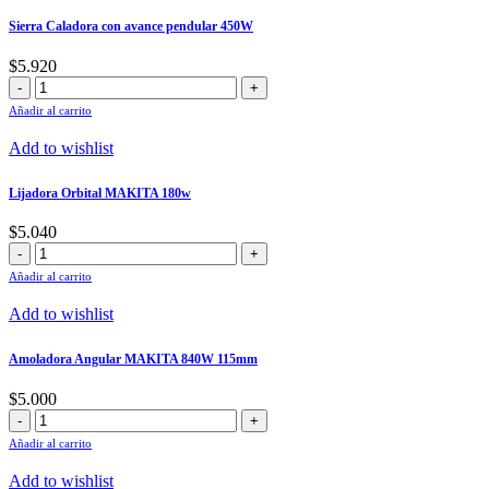
Sierra Caladora con avance pendular 450W
$
5.920
Sierra
Caladora
Añadir al carrito
con
avance
Add to wishlist
pendular
450W
Lijadora Orbital MAKITA 180w
cantidad
$
5.040
Lijadora
Orbital
Añadir al carrito
MAKITA
180w
Add to wishlist
cantidad
Amoladora Angular MAKITA 840W 115mm
$
5.000
Amoladora
Angular
Añadir al carrito
MAKITA
840W
Add to wishlist