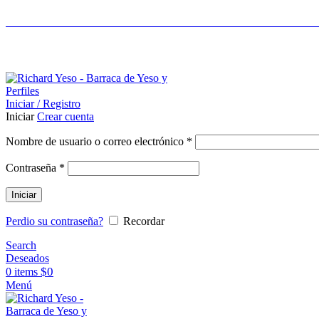
LIDERES EN CONSTRUCCIÓN EN SECO - ASES
ASESORAMIENTO AL 25089690
Iniciar / Registro
Iniciar
Crear cuenta
Nombre de usuario o correo electrónico
*
Contraseña
*
Iniciar
Perdio su contraseña?
Recordar
Search
Deseados
$
0
0
items
Menú