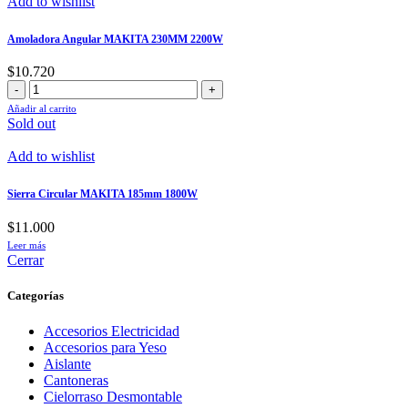
Add to wishlist
300W
cantidad
Amoladora Angular MAKITA 230MM 2200W
$
10.720
Amoladora
Angular
Añadir al carrito
MAKITA
Sold out
230MM
2200W
Add to wishlist
cantidad
Sierra Circular MAKITA 185mm 1800W
$
11.000
Leer más
Cerrar
Categorías
Accesorios Electricidad
Accesorios para Yeso
Aislante
Cantoneras
Cielorraso Desmontable