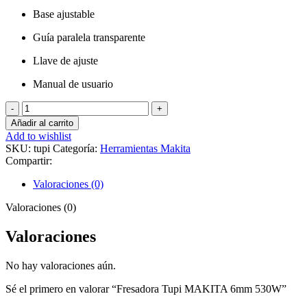
Base ajustable
Guía paralela transparente
Llave de ajuste
Manual de usuario
Fresadora
Tupi
Añadir al carrito
MAKITA
Add to wishlist
6mm
SKU:
tupi
Categoría:
Herramientas Makita
530W
Compartir:
cantidad
Valoraciones (0)
Valoraciones (0)
Valoraciones
No hay valoraciones aún.
Sé el primero en valorar “Fresadora Tupi MAKITA 6mm 530W”