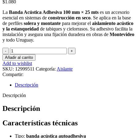
$
1.080
La
Banda Acústica Adhesiva 100 mm × 25 mts
es un accesorio
esencial en sistemas de
construcción en seco
. Se aplica en la base
de perfiles
solera y montante
para mejorar el
aislamiento acústico
y la estanqueidad
de tabiques y cielorrasos. Su adhesivo facilita la
instalación y asegura una fijación duradera en obras de
Montevideo
y todo Uruguay.
Banda
Acústica
Añadir al carrito
Adhesiva
Add to wishlist
100
SKU:
12999511
Categoría:
Aislante
mm
Compartir:
×
25
Descripción
mts
cantidad
Descripción
Descripción
Características técnicas
Tipo:
banda acústica autoadhesiva