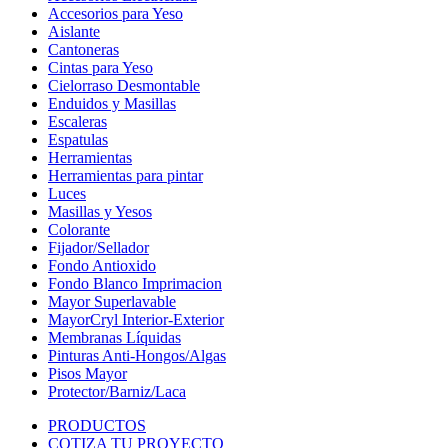
Accesorios para Yeso
Aislante
Cantoneras
Cintas para Yeso
Cielorraso Desmontable
Enduidos y Masillas
Escaleras
Espatulas
Herramientas
Herramientas para pintar
Luces
Masillas y Yesos
Colorante
Fijador/Sellador
Fondo Antioxido
Fondo Blanco Imprimacion
Mayor Superlavable
MayorCryl Interior-Exterior
Membranas Líquidas
Pinturas Anti-Hongos/Algas
Pisos Mayor
Protector/Barniz/Laca
PRODUCTOS
COTIZA TU PROYECTO