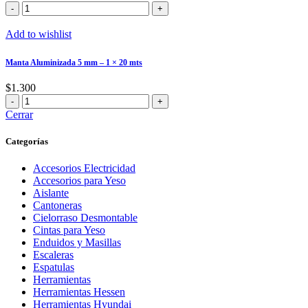
Lana
de
Vidrio
Add to wishlist
Aluminizada
ISOKING
Manta Aluminizada 5 mm – 1 × 20 mts
cantidad
$
1.300
Manta
Aluminizada
Cerrar
5
mm
Categorías
–
1
Accesorios Electricidad
×
Accesorios para Yeso
20
Aislante
mts
Cantoneras
cantidad
Cielorraso Desmontable
Cintas para Yeso
Enduidos y Masillas
Escaleras
Espatulas
Herramientas
Herramientas Hessen
Herramientas Hyundai