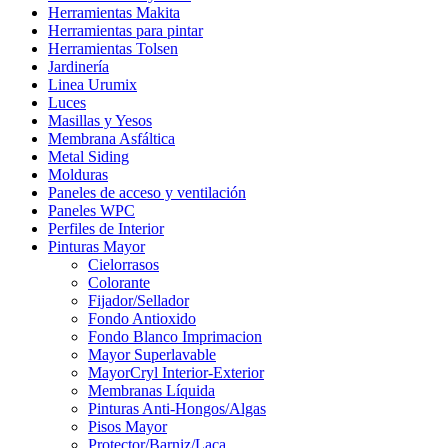
Herramientas Makita
Herramientas para pintar
Herramientas Tolsen
Jardinería
Linea Urumix
Luces
Masillas y Yesos
Membrana Asfáltica
Metal Siding
Molduras
Paneles de acceso y ventilación
Paneles WPC
Perfiles de Interior
Pinturas Mayor
Cielorrasos
Colorante
Fijador/Sellador
Fondo Antioxido
Fondo Blanco Imprimacion
Mayor Superlavable
MayorCryl Interior-Exterior
Membranas Líquida
Pinturas Anti-Hongos/Algas
Pisos Mayor
Protector/Barniz/Laca