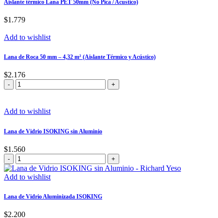
Aislante térmico Lana PET 50mm (No Pica / Acustico)
$
1.779
Add to wishlist
Lana de Roca 50 mm – 4,32 m² (Aislante Térmico y Acústico)
$
2.176
Lana
de
Roca
50
Add to wishlist
mm
–
Lana de Vidrio ISOKING sin Aluminio
4,32
m²
$
1.560
(Aislante
Lana
Térmico
de
y
Vidrio
Add to wishlist
Acústico)
ISOKING
cantidad
sin
Lana de Vidrio Aluminizada ISOKING
Aluminio
cantidad
$
2.200