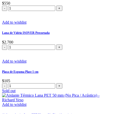
$
550
Manta
para
Pisos
Flotantes
Add to wishlist
2
mm
Lana de Vidrio ISOVER Precortada
×
20
$
2.700
m
Lana
cantidad
de
Vidrio
ISOVER
Add to wishlist
Precortada
cantidad
Placa de Espuma Plast 1 cm
$
105
Placa
de
Sold out
Espuma
Plast
1
Add to wishlist
cm
cantidad