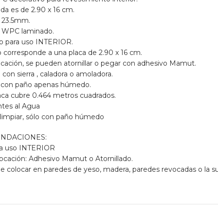
da es de 2.90 x 16 cm.
r 23.5mm.
l WPC laminado.
vo para uso INTERIOR.
io corresponde a una placa de 2.90 x 16 cm.
plicación, se pueden atornillar o pegar con adhesivo Mamut.
 con sierra , caladora o amoladora.
e con paño apenas húmedo.
aca cubre 0.464 metros cuadrados.
ntes al Agua
e limpiar, sólo con paño húmedo
NDACIONES:
ara uso INTERIOR
olocación: Adhesivo Mamut o Atornillado.
e colocar en paredes de yeso, madera, paredes revocadas o la s