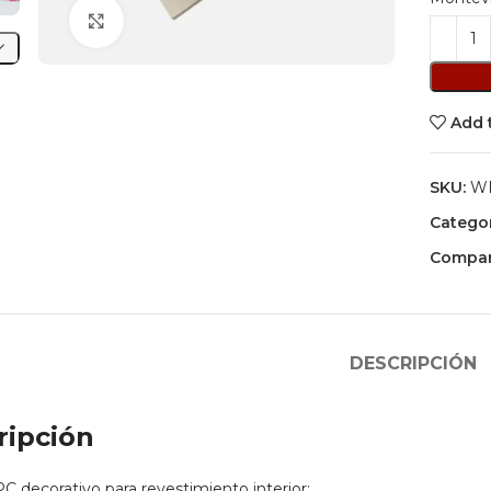
Click to enlarge
Add 
SKU:
WP
Categor
Compart
DESCRIPCIÓN
ripción
 decorativo para revestimiento interior: