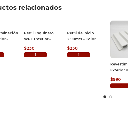
ctos relacionados
erminación
Perfil Esquinero
Perfil de Inicio
ior –
WPC Exterior –
2.90mts – Color
curo –
Color Negro
Beige
$
230
$
230
l carrito
Añadir al carrito
Añadir al carrito
Revestim
Exterior 
$
990
Añadir 