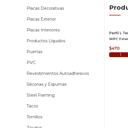
Produ
Placas Decorativas
Placas Exterior
Placas Interiores
Perfil L T
WPC Exter
Productos Líquidos
Marron Os
$
470
290cm
Puertas
Añadir a
PVC
Revestimientos Autoadhesivos
Siliconas y Espumas
Steel Framing
Tacos
Tornillos
Zócalos