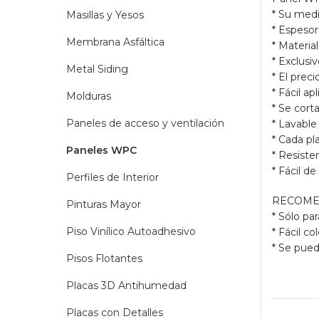
* Su medi
Masillas y Yesos
* Espeso
Membrana Asfáltica
* Materia
* Exclusi
Metal Siding
* El prec
* Fácil a
Molduras
* Se corta
Paneles de acceso y ventilación
* Lavabl
* Cada pl
Paneles WPC
* Resiste
* Fácil d
Perfiles de Interior
RECOME
Pinturas Mayor
* Sólo p
Piso Vinílico Autoadhesivo
* Fácil c
* Se pued
Pisos Flotantes
Placas 3D Antihumedad
Placas con Detalles