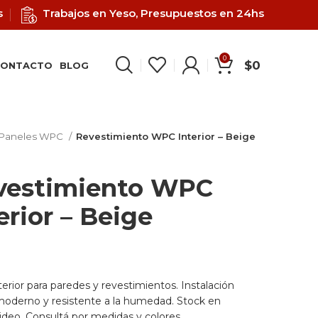
s
Trabajos en Yeso, Presupuestos en 24hs
0
$
0
ONTACTO
BLOG
Paneles WPC
Revestimiento WPC Interior – Beige
vestimiento WPC
erior – Beige
rior para paredes y revestimientos. Instalación
 moderno y resistente a la humedad. Stock en
deo. Consultá por medidas y colores.