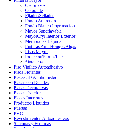
Pinturas Mayor
Cielorrasos
Colorante
Fijador/Sellador
Fondo Antioxido
Fondo Blanco Imprimacion
Mayor Superlavable
MayorCryl Interior-Exterior
Membranas Líquida
Pinturas Anti-Hongos/Algas
Pisos Mayor
Protector/Barniz/Laca
Sinteticos
Piso Vinílico Autoadhesivo
Pisos Flotantes
Placas 3D Antihumedad
Placas con Detalles
Placas Decorativas
Placas Exterior
Placas Interiores
Productos Líquidos
Puertas
PVC
Revestimientos Autoadhesivos
Siliconas y Espumas