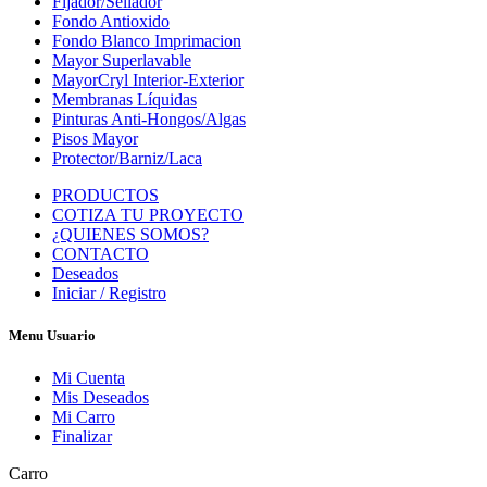
Fijador/Sellador
Fondo Antioxido
Fondo Blanco Imprimacion
Mayor Superlavable
MayorCryl Interior-Exterior
Membranas Líquidas
Pinturas Anti-Hongos/Algas
Pisos Mayor
Protector/Barniz/Laca
PRODUCTOS
COTIZA TU PROYECTO
¿QUIENES SOMOS?
CONTACTO
Deseados
Iniciar / Registro
Menu Usuario
Mi Cuenta
Mis Deseados
Mi Carro
Finalizar
Carro