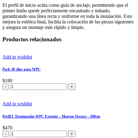
El perfil de inicio actúa como guía de anclaje, permitiendo que el
primer listón quede perfectamente encastrado y trabado,
garantizando una línea recta y uniforme en toda la instalación. Esto
mejora la estética final, facilita la colocación de las piezas siguientes
y asegura un montaje más rápido y limpio.
Productos relacionados
Add to wishlist
Pack 30 clips para WPC
$
180
Pack
30
clips
para
Add to wishlist
WPC
cantidad
Perfil L Terminación WPC Exterior – Marron Oscuro – 290cm
$
470
Perfil