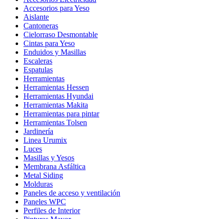
Negro
Accesorios para Yeso
cantidad
Aislante
Cantoneras
Cielorraso Desmontable
Cintas para Yeso
Enduidos y Masillas
Escaleras
Espatulas
Herramientas
Herramientas Hessen
Herramientas Hyundai
Herramientas Makita
Herramientas para pintar
Herramientas Tolsen
Jardinería
Linea Urumix
Luces
Masillas y Yesos
Membrana Asfáltica
Metal Siding
Molduras
Paneles de acceso y ventilación
Paneles WPC
Perfiles de Interior