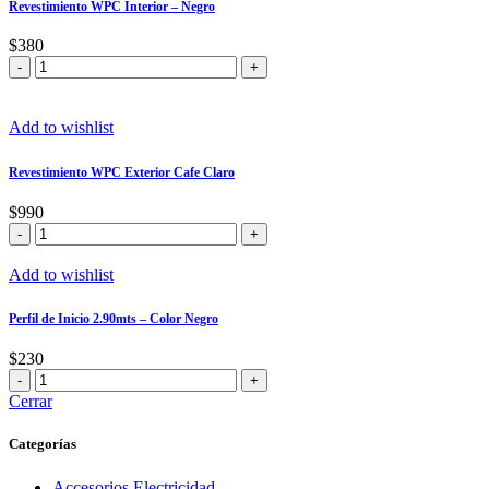
Revestimiento WPC Interior – Negro
Oscuro
cantidad
$
380
Revestimiento
WPC
Interior
-
Add to wishlist
Negro
cantidad
Revestimiento WPC Exterior Cafe Claro
$
990
Revestimiento
WPC
Exterior
Add to wishlist
Cafe
Claro
Perfil de Inicio 2.90mts – Color Negro
cantidad
$
230
Perfil
de
Cerrar
Inicio
2.90mts
Categorías
–
Color
Accesorios Electricidad