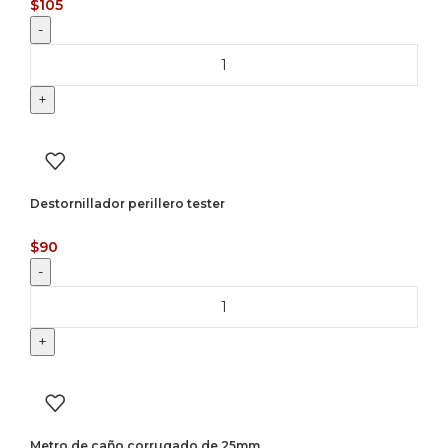
$
105
Destornillador perillero tester
$
90
Metro de caño corrugado de 25mm