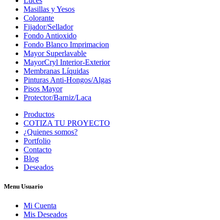
Luces
Masillas y Yesos
Colorante
Fijador/Sellador
Fondo Antioxido
Fondo Blanco Imprimacion
Mayor Superlavable
MayorCryl Interior-Exterior
Membranas Líquidas
Pinturas Anti-Hongos/Algas
Pisos Mayor
Protector/Barniz/Laca
Productos
COTIZA TU PROYECTO
¿Quienes somos?
Portfolio
Contacto
Blog
Deseados
Menu Usuario
Mi Cuenta
Mis Deseados