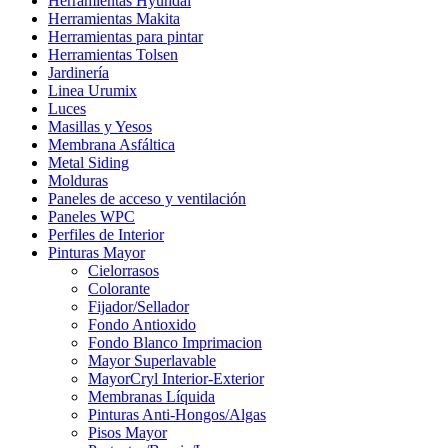
Herramientas Hyundai
Herramientas Makita
Herramientas para pintar
Herramientas Tolsen
Jardinería
Linea Urumix
Luces
Masillas y Yesos
Membrana Asfáltica
Metal Siding
Molduras
Paneles de acceso y ventilación
Paneles WPC
Perfiles de Interior
Pinturas Mayor
Cielorrasos
Colorante
Fijador/Sellador
Fondo Antioxido
Fondo Blanco Imprimacion
Mayor Superlavable
MayorCryl Interior-Exterior
Membranas Líquida
Pinturas Anti-Hongos/Algas
Pisos Mayor