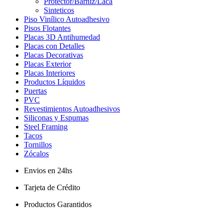
Protector/Barniz/Laca
Sinteticos
Piso Vinílico Autoadhesivo
Pisos Flotantes
Placas 3D Antihumedad
Placas con Detalles
Placas Decorativas
Placas Exterior
Placas Interiores
Productos Líquidos
Puertas
PVC
Revestimientos Autoadhesivos
Siliconas y Espumas
Steel Framing
Tacos
Tornillos
Zócalos
Envios en 24hs
Tarjeta de Crédito
Productos Garantidos