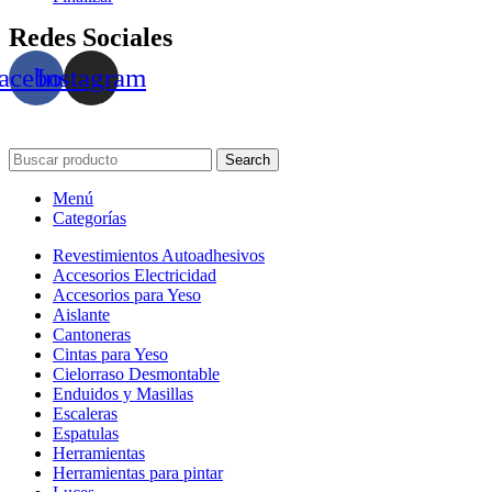
Redes Sociales
acebook
Instagram
Search
Menú
Categorías
Revestimientos Autoadhesivos
Accesorios Electricidad
Accesorios para Yeso
Aislante
Cantoneras
Cintas para Yeso
Cielorraso Desmontable
Enduidos y Masillas
Escaleras
Espatulas
Herramientas
Herramientas para pintar