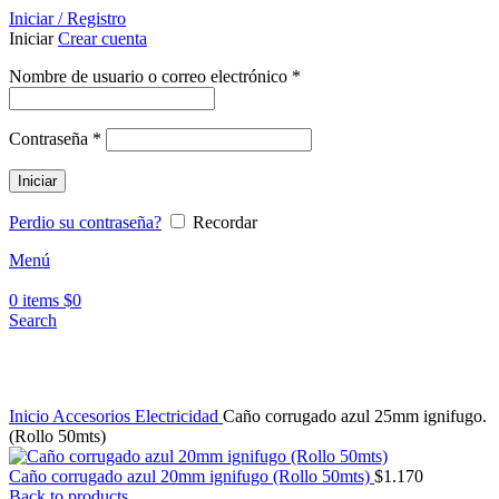
Iniciar / Registro
Iniciar
Crear cuenta
Nombre de usuario o correo electrónico
*
Contraseña
*
Iniciar
Perdio su contraseña?
Recordar
Menú
0
items
$
0
Search
Click to enlarge
Inicio
Accesorios Electricidad
Caño corrugado azul 25mm ignifugo.
(Rollo 50mts)
Caño corrugado azul 20mm ignifugo (Rollo 50mts)
$
1.170
Back to products