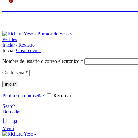
0
0
LIDERES EN CONSTRUCCIÓN EN SECO - ASES
ASESORAMIENTO AL 25089690
Iniciar / Registro
Iniciar
Crear cuenta
Nombre de usuario o correo electrónico
*
Contraseña
*
Iniciar
Perdio su contraseña?
Recordar
Search
Deseados
$
0
Menú