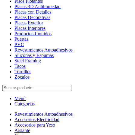
Pisos Flotantes
Placas 3D Antihumedad
Placas con Detalles
Placas Decorativas
Placas Exterior
Placas Interiores
Productos Líquidos
Puertas
PVC
Revestimientos Autoadhesivos
Siliconas y Espumas
Steel Framing
Tacos
Tornillos
Zócalos
Menú
Categorías
Revestimientos Autoadhesivos
Accesorios Electricidad
Accesorios para Yeso
Aislante