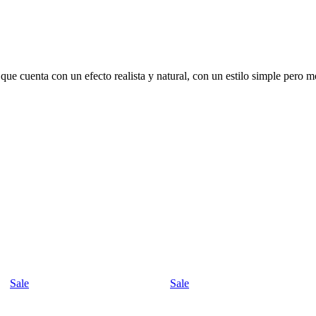
que cuenta con un efecto realista y natural, con un estilo simple pero 
Sale
Sale
t
Add to wishlist
Add to wishli