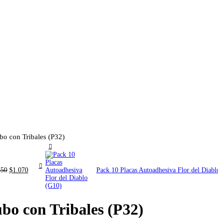
bo con Tribales (P32)
El
El
650
$
1.070
Pack 10 Placas Autoadhesiva Flor del Diab
precio
precio
original
actual
era:
es:
$1.650.
$1.070.
bo con Tribales (P32)