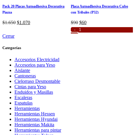
Pack 20 Placas Autoadhesiva Decorativa
Placa Autoadhesiva Decorativa Cubo
Piazza
con Tribales (P32)
El
El
El
El
$
1.650
$
1.070
$
90
$
60
precio
precio
precio
precio
Leer más
Añadir al carrito
original
actual
original
actual
Cerrar
era:
es:
era:
es:
$1.650.
$1.070.
$90.
$60.
Categorías
Accesorios Electricidad
Accesorios para Yeso
Aislante
Cantoneras
Cielorraso Desmontable
Cintas para Yeso
Enduidos y Masillas
Escaleras
Espatulas
Herramientas
Herramientas Hessen
Herramientas Hyundai
Herramientas Makita
Herramientas para pintar