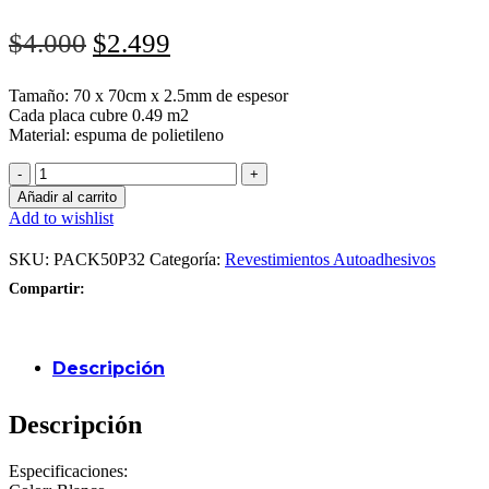
El
El
$
4.000
$
2.499
precio
precio
Tamaño: 70 x 70cm x 2.5mm de espesor
original
actual
Cada placa cubre 0.49 m2
era:
es:
Material: espuma de polietileno
$4.000.
$2.499.
Pack
50
Añadir al carrito
Placas
Add to wishlist
Autoadhesiva
Cubo
SKU:
PACK50P32
Categoría:
Revestimientos Autoadhesivos
con
Tribales
Compartir:
(P32)
cantidad
Descripción
Descripción
Especificaciones: