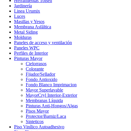
Herramientas Tolsen
Jardinería
Linea Urumix
Luces
Masillas y Yesos
Membrana Asfáltica
Metal Siding
Molduras
Paneles de acceso y ventilación
Paneles WPC
Perfiles de Interior
Pinturas Mayor
Cielorrasos
Colorante
Fijador/Sellador
Fondo Antioxido
Fondo Blanco Imprimacion
Mayor Superlavable
MayorCryl Interior-Exterior
Membranas Líquida
Pinturas Anti-Hongos/Algas
Pisos Mayor
Protector/Barniz/Laca
Sinteticos
Piso Vinílico Autoadhesivo