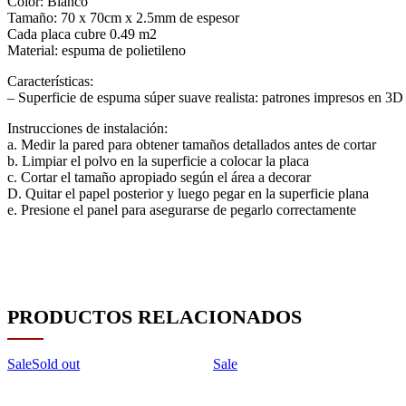
Color: Blanco
Tamaño: 70 x 70cm x 2.5mm de espesor
Cada placa cubre 0.49 m2
Material: espuma de polietileno
Características:
– Superficie de espuma súper suave realista: patrones impresos en 3D 
Instrucciones de instalación:
a. Medir la pared para obtener tamaños detallados antes de cortar
b. Limpiar el polvo en la superficie a colocar la placa
c. Cortar el tamaño apropiado según el área a decorar
D. Quitar el papel posterior y luego pegar en la superficie plana
e. Presione el panel para asegurarse de pegarlo correctamente
PRODUCTOS RELACIONADOS
Sale
Sold out
Sale
Add to wishlist
Add to wishlis