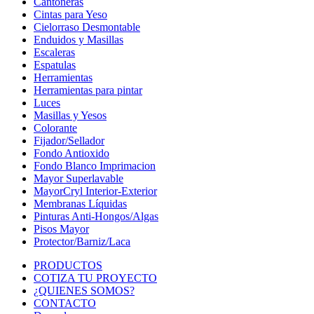
Cantoneras
Cintas para Yeso
Cielorraso Desmontable
Enduidos y Masillas
Escaleras
Espatulas
Herramientas
Herramientas para pintar
Luces
Masillas y Yesos
Colorante
Fijador/Sellador
Fondo Antioxido
Fondo Blanco Imprimacion
Mayor Superlavable
MayorCryl Interior-Exterior
Membranas Líquidas
Pinturas Anti-Hongos/Algas
Pisos Mayor
Protector/Barniz/Laca
PRODUCTOS
COTIZA TU PROYECTO
¿QUIENES SOMOS?
CONTACTO