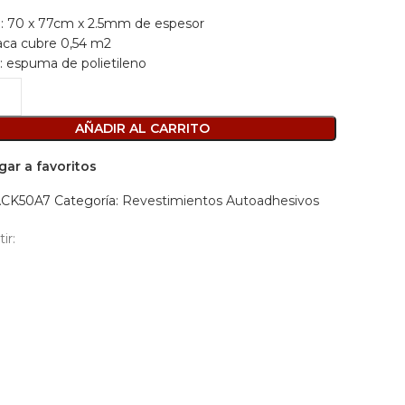
recio
precio
 70 x 77cm x 2.5mm de espesor
riginal
actual
aca cubre 0,54 m2
ra:
es:
l: espuma de polietileno
2.700.
$1.999.
AÑADIR AL CARRITO
gar a favoritos
ACK50A7
Categoría:
Revestimientos Autoadhesivos
ir: