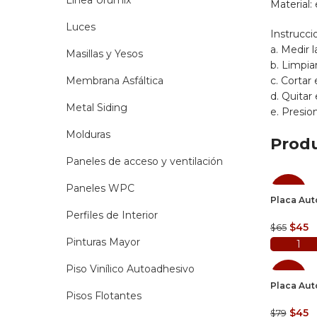
Linea Urumix
Material:
Luces
Instrucci
a. Medir 
Masillas y Yesos
b. Limpiar
Membrana Asfáltica
c. Cortar
d. Quitar
Metal Siding
e. Presio
Molduras
Produ
Paneles de acceso y ventilación
Paneles WPC
SALE
Placa Aut
Perfiles de Interior
El
El
$
45
$
65
preci
p
Pinturas Mayor
origin
a
era:
es
Piso Vinílico Autoadhesivo
SALE
$65.
$
Placa Aut
Pisos Flotantes
El
El
$
45
$
79