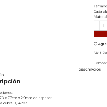
p
Tamaño:
o
Cada pl
e
Materia
$
Agre
SKU:
P
Compart
DESCRIPCIÓN
ión
ripción
aciones:
70 x 77cm x 2.5mm de espesor
ca cubre 0,54 m2