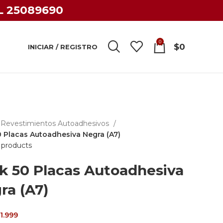
L 25089690
0
$
0
INICIAR / REGISTRO
Revestimientos Autoadhesivos
 Placas Autoadhesiva Negra (A7)
 products
k 50 Placas Autoadhesiva
ra (A7)
l
El
1.999