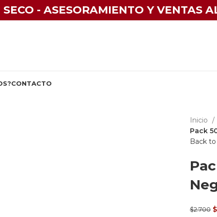
 SECO - ASESORAMIENTO Y VENTAS A
OS?
CONTACTO
Inicio
SALE
Pack 50
Back to
Pac
Click to enlarge
Neg
E
$
$
2.700