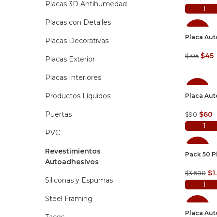
Placas 3D Antihumedad
preci
p
origin
a
Placas con Detalles
era:
es
SALE
$79.
$
Placa Aut
Placas Decorativas
El
E
$
45
$
105
SOLD
Placas Exterior
prec
p
OUT
origi
a
Placas Interiores
era:
e
SALE
$105.
$
Productos Líquidos
Placa Aut
El
E
Puertas
$
60
$
90
preci
p
origin
a
PVC
era:
e
SALE
$90.
$
Revestimientos
Pack 50 P
Autoadhesivos
El
$
1
$
3.500
Siliconas y Espumas
pr
ori
Steel Framing
era
SALE
$3
Placa Aut