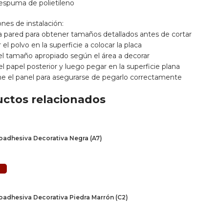
 espuma de polietileno
ones de instalación:
la pared para obtener tamaños detallados antes de cortar
 el polvo en la superficie a colocar la placa
 el tamaño apropiado según el área a decorar
 el papel posterior y luego pegar en la superficie plana
ne el panel para asegurarse de pegarlo correctamente
ctos relacionados
oadhesiva Decorativa Negra (A7)
o
recio
Añadir al carrito
al
ctual
:
45.
oadhesiva Decorativa Piedra Marrón (C2)