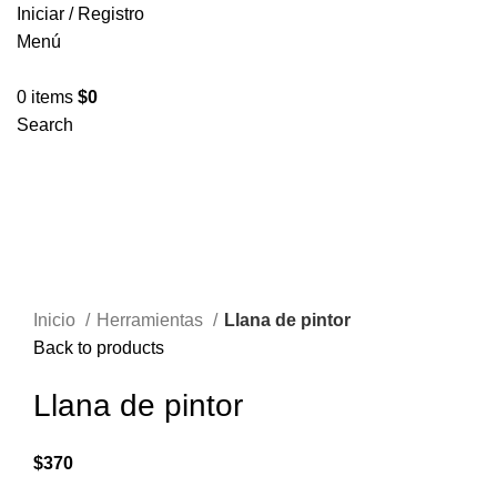
Iniciar / Registro
Menú
0
items
$
0
Search
Sold out
Click to enlarge
Inicio
Herramientas
Llana de pintor
Back to products
Llana de pintor
$
370