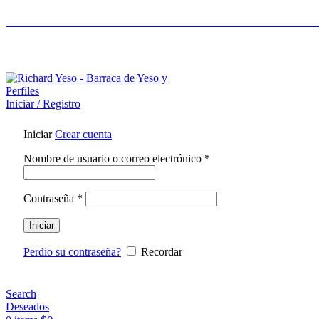
LIDERES EN CONSTRUCCIÓN EN SECO - ASES
ASESORAMIENTO AL 25089690
Iniciar / Registro
Iniciar
Crear cuenta
Nombre de usuario o correo electrónico
*
Contraseña
*
Iniciar
Perdio su contraseña?
Recordar
Search
Deseados