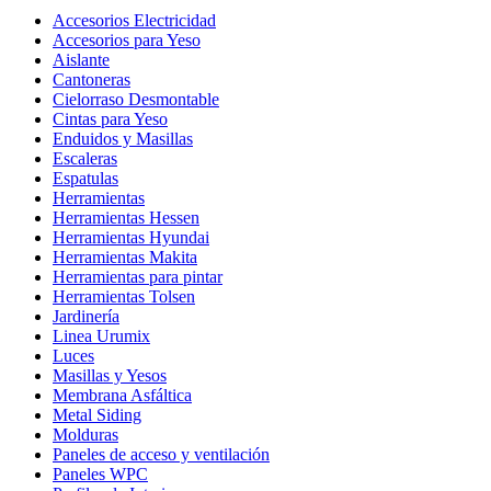
Accesorios Electricidad
Accesorios para Yeso
Aislante
Cantoneras
Cielorraso Desmontable
Cintas para Yeso
Enduidos y Masillas
Escaleras
Espatulas
Herramientas
Herramientas Hessen
Herramientas Hyundai
Herramientas Makita
Herramientas para pintar
Herramientas Tolsen
Jardinería
Linea Urumix
Luces
Masillas y Yesos
Membrana Asfáltica
Metal Siding
Molduras
Paneles de acceso y ventilación
Paneles WPC