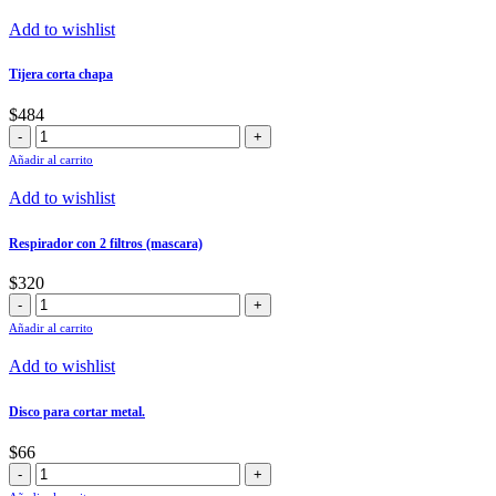
Add to wishlist
Tijera corta chapa
$
484
Tijera
corta
Añadir al carrito
chapa
cantidad
Add to wishlist
Respirador con 2 filtros (mascara)
$
320
Respirador
con
Añadir al carrito
2
filtros
Add to wishlist
(mascara)
cantidad
Disco para cortar metal.
$
66
Disco
para