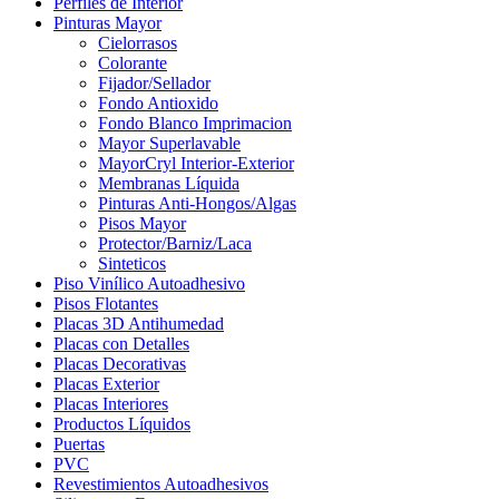
Perfiles de Interior
Pinturas Mayor
Cielorrasos
Colorante
Fijador/Sellador
Fondo Antioxido
Fondo Blanco Imprimacion
Mayor Superlavable
MayorCryl Interior-Exterior
Membranas Líquida
Pinturas Anti-Hongos/Algas
Pisos Mayor
Protector/Barniz/Laca
Sinteticos
Piso Vinílico Autoadhesivo
Pisos Flotantes
Placas 3D Antihumedad
Placas con Detalles
Placas Decorativas
Placas Exterior
Placas Interiores
Productos Líquidos
Puertas
PVC
Revestimientos Autoadhesivos