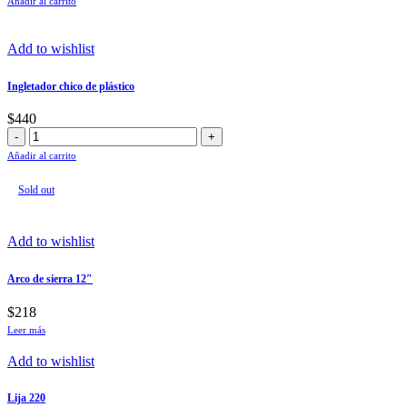
Añadir al carrito
cortar
metal.
cantidad
Add to wishlist
Ingletador chico de plástico
$
440
Ingletador
chico
Añadir al carrito
de
plástico
Sold out
cantidad
Add to wishlist
Arco de sierra 12″
$
218
Leer más
Add to wishlist
Lija 220