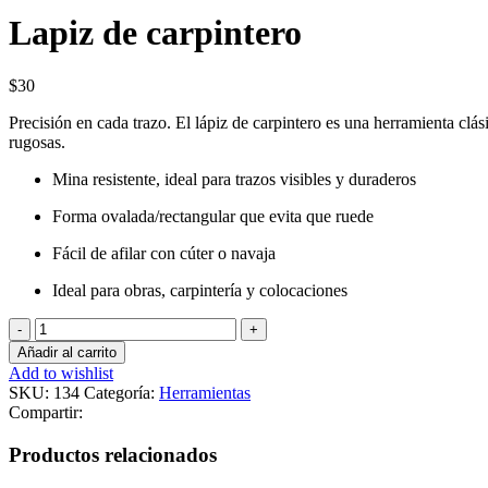
Lapiz de carpintero
$
30
Precisión en cada trazo. El lápiz de carpintero es una herramienta clá
rugosas.
Mina resistente, ideal para trazos visibles y duraderos
Forma ovalada/rectangular que evita que ruede
Fácil de afilar con cúter o navaja
Ideal para obras, carpintería y colocaciones
Lapiz
de
Añadir al carrito
carpintero
Add to wishlist
cantidad
SKU:
134
Categoría:
Herramientas
Compartir:
Productos relacionados