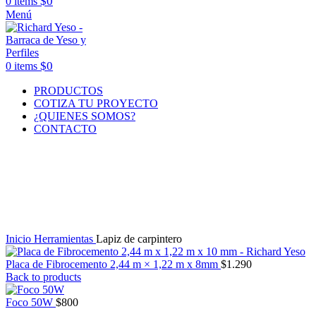
$
0
0
items
Menú
$
0
0
items
PRODUCTOS
COTIZA TU PROYECTO
¿QUIENES SOMOS?
CONTACTO
Click to enlarge
Inicio
Herramientas
Lapiz de carpintero
Placa de Fibrocemento 2,44 m × 1,22 m x 8mm
$
1.290
Back to products
Foco 50W
$
800