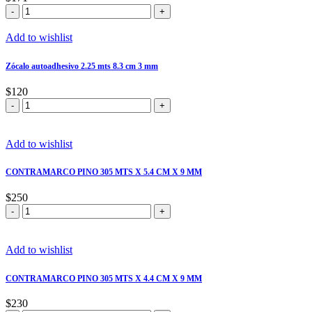
Zócalo
en
MDF
Add to wishlist
Liso
de
Zócalo autoadhesivo 2.25 mts 8.3 cm 3 mm
2.44
mts
$
120
x
Zócalo
5.8
autoadhesivo
cm
2.25
de
mts
Add to wishlist
alto
8.3
cantidad
cm
CONTRAMARCO PINO 305 MTS X 5.4 CM X 9 MM
3
mm
$
250
cantidad
CONTRAMARCO
PINO
305
MTS
Add to wishlist
X
5.4
CONTRAMARCO PINO 305 MTS X 4.4 CM X 9 MM
CM
X
$
230
9