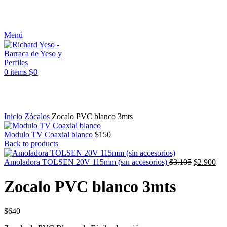
ASESORAMIENTO AL 25089690
Menú
$
0
0
items
Click to enlarge
Inicio
Zócalos
Zocalo PVC blanco 3mts
Modulo TV Coaxial blanco
$
150
Back to products
El
El
Amoladora TOLSEN 20V 115mm (sin accesorios)
$
3.105
$
2.900
precio
pre
original
act
Zocalo PVC blanco 3mts
era:
es:
$3.105.
$2.
$
640