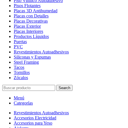
Piso Vinílico Autoadhesivo
Pisos Flotantes
Placas 3D Antihumedad
Placas con Detalles
Placas Decorativas
Placas Exterior
Placas Interiores
Productos Líquidos
Puertas
PVC
Revestimientos Autoadhesivos
Siliconas y Espumas
Steel Framing
Tacos
Tornillos
Zócalos
Search
Menú
Categorías
Revestimientos Autoadhesivos
Accesorios Electricidad
Accesorios para Yeso