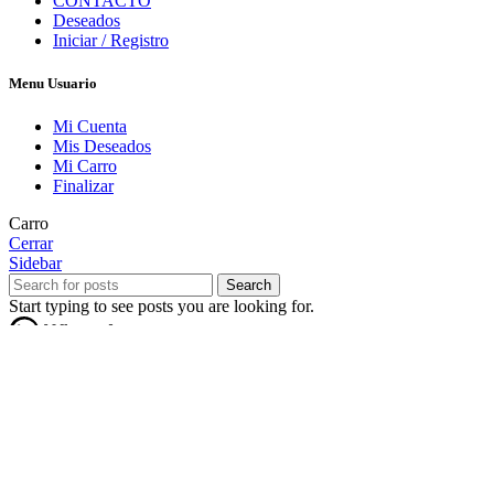
CONTACTO
Deseados
Iniciar / Registro
Menu Usuario
Mi Cuenta
Mis Deseados
Mi Carro
Finalizar
Carro
Cerrar
Sidebar
Search
Start typing to see posts you are looking for.
¡Este Zocalo PVC blanco 3mts esta en oferta!. Puede ser tuyo por
$640.
Envianos un mensaje. Presupuestos sin costo
Whatsapp - Ventas Richard Yeso👷