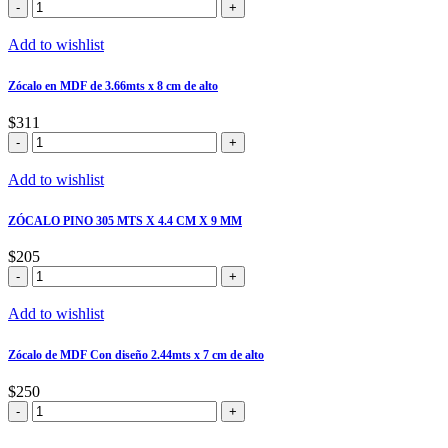
CONTRAMARCO
MM
PINO
cantidad
305
Add to wishlist
MTS
X
Zócalo en MDF de 3.66mts x 8 cm de alto
4.4
CM
$
311
X
Zócalo
9
en
MM
MDF
Add to wishlist
cantidad
de
3.66mts
ZÓCALO PINO 305 MTS X 4.4 CM X 9 MM
x
8
$
205
cm
ZÓCALO
de
PINO
alto
305
Add to wishlist
cantidad
MTS
X
Zócalo de MDF Con diseño 2.44mts x 7 cm de alto
4.4
CM
$
250
X
Zócalo
9
de
MM
MDF