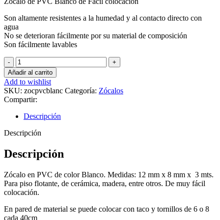
Zocalo de PVC Blanco de Fácil colocación
Son altamente resistentes a la humedad y al contacto directo con
agua
No se deterioran fácilmente por su material de composición
Son fácilmente lavables
Zocalo
PVC
Añadir al carrito
blanco
Add to wishlist
3mts
SKU:
zocpvcblanc
Categoría:
Zócalos
cantidad
Compartir:
Descripción
Descripción
Descripción
Zócalo en PVC de color Blanco. Medidas: 12 mm x 8 mm x 3 mts.
Para piso flotante, de cerámica, madera, entre otros. De muy fácil
colocación.
En pared de material se puede colocar con taco y tornillos de 6 o 8
cada 40cm