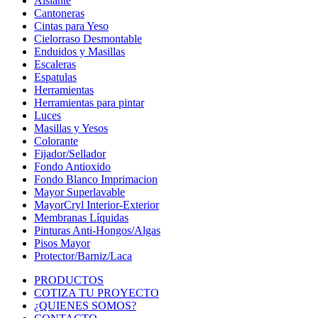
Aislante
Cantoneras
Cintas para Yeso
Cielorraso Desmontable
Enduidos y Masillas
Escaleras
Espatulas
Herramientas
Herramientas para pintar
Luces
Masillas y Yesos
Colorante
Fijador/Sellador
Fondo Antioxido
Fondo Blanco Imprimacion
Mayor Superlavable
MayorCryl Interior-Exterior
Membranas Líquidas
Pinturas Anti-Hongos/Algas
Pisos Mayor
Protector/Barniz/Laca
PRODUCTOS
COTIZA TU PROYECTO
¿QUIENES SOMOS?