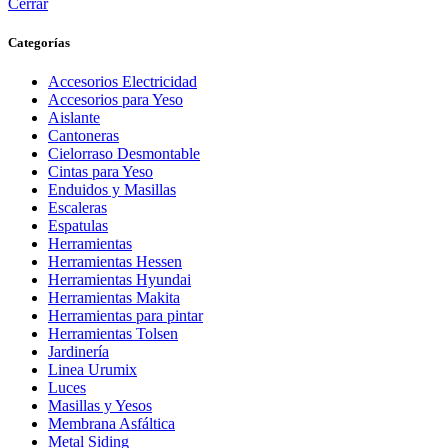
Cerrar
cantidad
Categorías
Accesorios Electricidad
Accesorios para Yeso
Aislante
Cantoneras
Cielorraso Desmontable
Cintas para Yeso
Enduidos y Masillas
Escaleras
Espatulas
Herramientas
Herramientas Hessen
Herramientas Hyundai
Herramientas Makita
Herramientas para pintar
Herramientas Tolsen
Jardinería
Linea Urumix
Luces
Masillas y Yesos
Membrana Asfáltica
Metal Siding