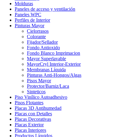
Molduras
Paneles de acceso y ventilación
Paneles WPC
Perfiles de Interior
Pinturas Mayor
Cielorrasos
Colorante
Fijador/Sellador
Fondo Antioxido
Fondo Blanco Imprimacion
Mayor Superlavable
MayorCryl Interior-Exterior
Membranas Líquida
Pinturas Anti-Hongos/Algas
Pisos Mayor
Protector/Barniz/Laca
Sinteticos
Piso Vinílico Autoadhesivo
Pisos Flotantes
Placas 3D Antihumedad
Placas con Detalles
Placas Decorativas
Placas Exterior
Placas Interiores
Productos Líquidos