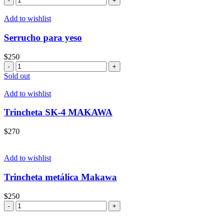
mango
de
Add to wishlist
madera.
cantidad
Serrucho para yeso
$
250
Serrucho
para
Sold out
yeso
cantidad
Add to wishlist
Trincheta SK-4 MAKAWA
$
270
Add to wishlist
Trincheta metálica Makawa
$
250
Trincheta
metálica