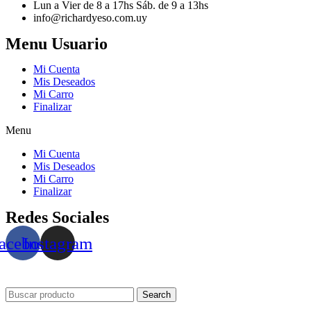
Lun a Vier de 8 a 17hs Sáb. de 9 a 13hs
info@richardyeso.com.uy
Menu Usuario
Mi Cuenta
Mis Deseados
Mi Carro
Finalizar
Menu
Mi Cuenta
Mis Deseados
Mi Carro
Finalizar
Redes Sociales
acebook
Instagram
Search