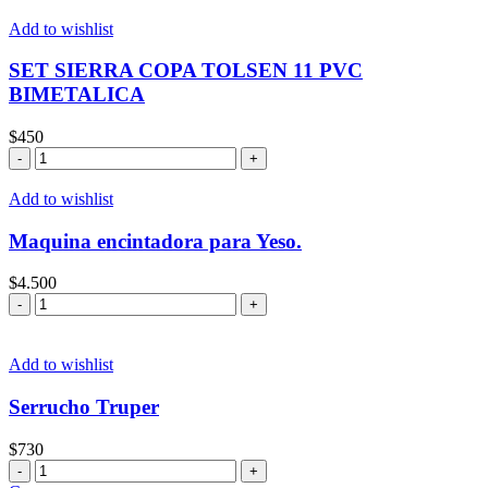
Makawa
cantidad
Add to wishlist
SET SIERRA COPA TOLSEN 11 PVC
BIMETALICA
$
450
SET
SIERRA
COPA
Add to wishlist
TOLSEN
11
Maquina encintadora para Yeso.
PVC
BIMETALICA
$
4.500
cantidad
Maquina
encintadora
para
Yeso.
Add to wishlist
cantidad
Serrucho Truper
$
730
Serrucho
Truper