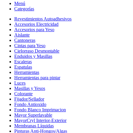
Menú
Categorías
Revestimientos Autoadhesivos
Accesorios Electricidad
Accesorios para Yeso
Aislante
Cantoneras
Cintas para Yeso
Cielorraso Desmontable
Enduidos y Masillas
Escaleras
Espatulas
Herramientas
Herramientas para pintar
Luces
Masillas y Yesos
Colorante
Fijador/Sellador
Fondo Antioxido
Fondo Blanco Imprimacion
Mayor Superlavable
MayorCryl Interior-Exterior
Membranas Líquidas
Pinturas Anti-Hongos/Algas