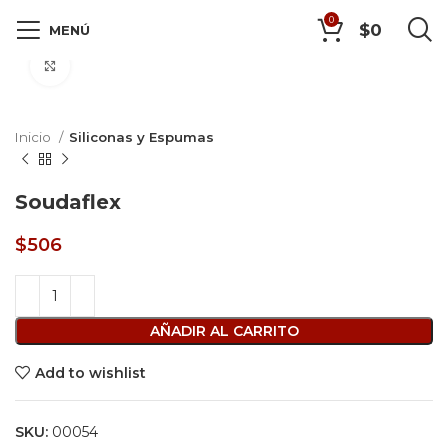
0
$
0
MENÚ
Click to enlarge
Inicio
Siliconas y Espumas
Soudaflex
$
506
AÑADIR AL CARRITO
Add to wishlist
SKU:
00054