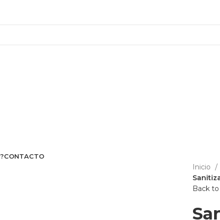
 SECO - ASESORAMIENTO Y VENTAS A
?
CONTACTO
Inicio
Sanitiz
Click to enlarge
Back to
San