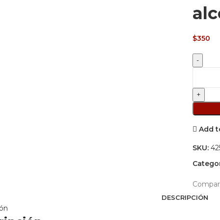
alc
$
350
Sanitiza
en
gel
con
alcohol
cantida
Add t
SKU:
42
Categor
Compart
DESCRIPCIÓN
ión