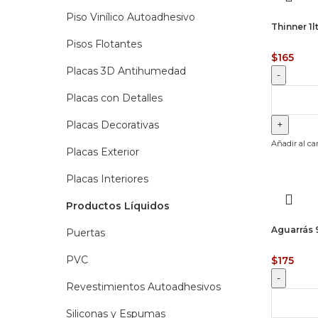
Piso Vinílico Autoadhesivo
Thinner 1lt
Pisos Flotantes
$
165
Placas 3D Antihumedad
Thinner
Placas con Detalles
1lt.
cantidad
Placas Decorativas
Añadir al car
Placas Exterior
Placas Interiores
Productos Líquidos
Aguarrás 
Puertas
PVC
$
175
Revestimientos Autoadhesivos
Aguarrás
950
Siliconas y Espumas