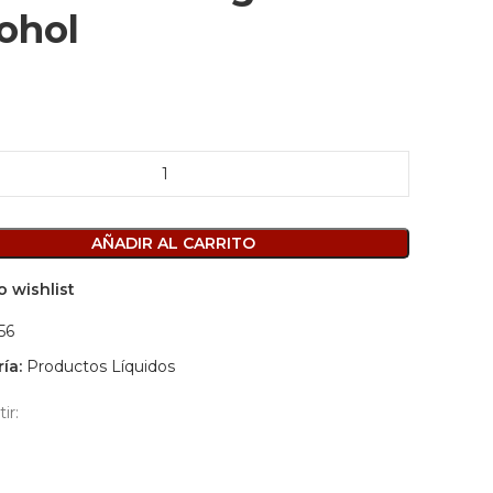
ohol
nte
AÑADIR AL CARRITO
d
o wishlist
56
ía:
Productos Líquidos
ir: