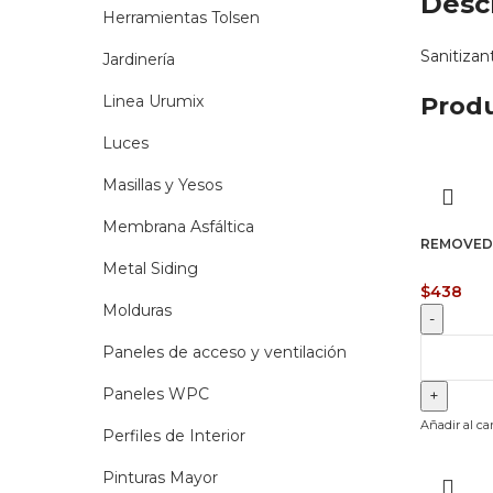
Desc
Herramientas Tolsen
Sanitizan
Jardinería
Linea Urumix
Produ
Luces
Masillas y Yesos
Membrana Asfáltica
REMOVEDO
Metal Siding
$
438
Molduras
REMOV
Paneles de acceso y ventilación
EN
Paneles WPC
GEL
TSUNAM
Añadir al car
Perfiles de Interior
1
LITRO
Pinturas Mayor
cantidad