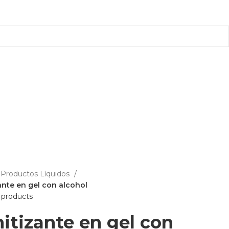
L 25089690
Productos Líquidos
ante en gel con alcohol
 products
itizante en gel con