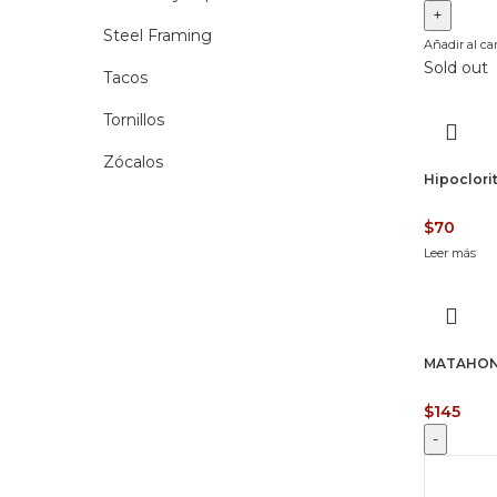
ml
Steel Framing
cantidad
Añadir al car
Sold out
Tacos
Tornillos
Zócalos
Hipoclorito
$
70
Leer más
MATAHONG
$
145
MATAHO
MAYOR