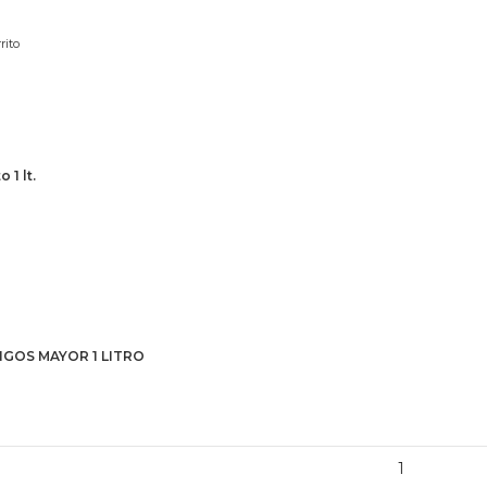
rito
 1 lt.
OS MAYOR 1 LITRO
NGOS