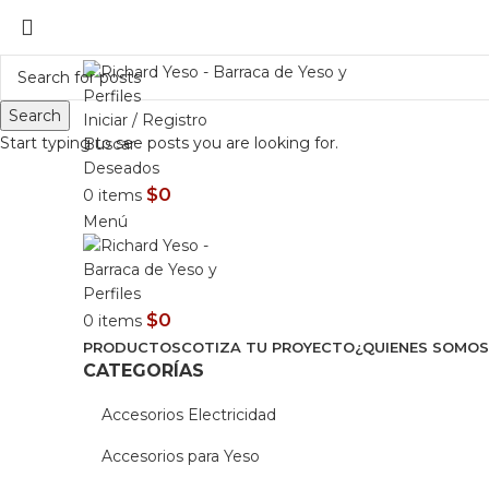
LIDERES EN CONSTRUCCIÓN EN
ASESORAMIENTO AL 25089690
Search
Iniciar / Registro
Start typing to see posts you are looking for.
Buscar
Deseados
$
0
0
items
Menú
$
0
0
items
PRODUCTOS
COTIZA TU PROYECTO
¿QUIENES SOMOS
CATEGORÍAS
Accesorios Electricidad
Accesorios para Yeso