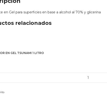
ripción
te en Gel para superficies en base a alcohol al 70% y glicerina
ctos relacionados
R EN GEL TSUNAMI 1 LITRO
EDOR
I
rito