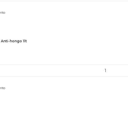
rito
 Anti-hongo 1lt
a
rito