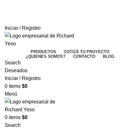
Asesoramiento y Ventas
2508 9690
–
095 171 560
Envíos en 24hs
Trabajos en Yeso, Presupuestos en 24hs
Iniciar / Registro
PRODUCTOS
COTIZÁ TU PROYECTO
¿QUIENES SOMOS?
CONTACTO
BLOG
Search
Deseados
Iniciar / Registro
0
items
$
0
Menú
0
items
$
0
Search
Sold out