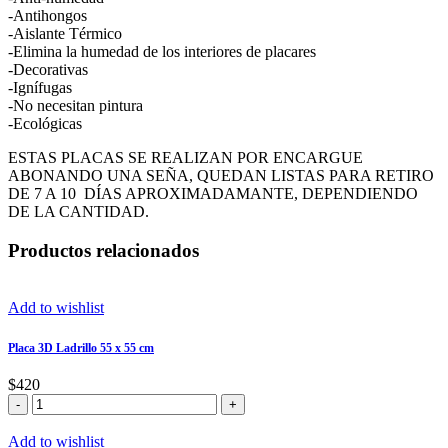
-Antihongos
-Aislante Térmico
-Elimina la humedad de los interiores de placares
-Decorativas
-Ignífugas
-No necesitan pintura
-Ecológicas
ESTAS PLACAS SE REALIZAN POR ENCARGUE
ABONANDO UNA SEÑA, QUEDAN LISTAS PARA RETIRO
DE 7 A 10 DÍAS APROXIMADAMANTE, DEPENDIENDO
DE LA CANTIDAD.
Productos relacionados
Add to wishlist
Placa 3D Ladrillo 55 x 55 cm
$
420
Placa
3D
Ladrillo
Add to wishlist