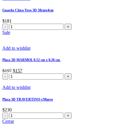
55
x
Guarda Chica Yeso 3D 58cmx4cm
55
cm
$
181
cantidad
Guarda
Chica
Sale
Yeso
3D
58cmx4cm
Add to wishlist
cantidad
Placa 3D MARMOL 0.52 cm x 0.26 cm
El
El
$
197
$
157
Placa
precio
precio
3D
original
actual
MARMOL
era:
es:
Add to wishlist
0.52
$197.
$157.
cm
Placa 3D TRAVERTINO c/Marco
x
0.26
$
230
cm
Placa
cantidad
3D
Cerrar
TRAVERTINO
c/Marco