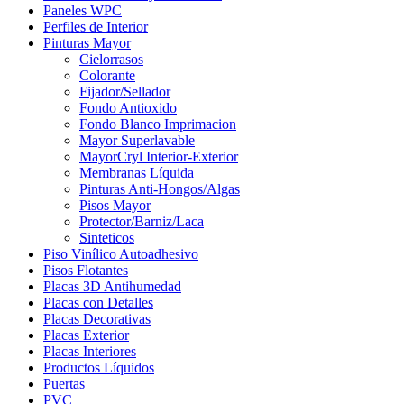
Paneles WPC
Perfiles de Interior
Pinturas Mayor
Cielorrasos
Colorante
Fijador/Sellador
Fondo Antioxido
Fondo Blanco Imprimacion
Mayor Superlavable
MayorCryl Interior-Exterior
Membranas Líquida
Pinturas Anti-Hongos/Algas
Pisos Mayor
Protector/Barniz/Laca
Sinteticos
Piso Vinílico Autoadhesivo
Pisos Flotantes
Placas 3D Antihumedad
Placas con Detalles
Placas Decorativas
Placas Exterior
Placas Interiores
Productos Líquidos
Puertas
PVC