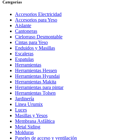
Categorías
cantidad
Accesorios Electricidad
Accesorios para Yeso
Aislante
Cantoneras
Cielorraso Desmontable
Cintas para Yeso
Enduidos y Masillas
Escaleras
Espatulas
Herramientas
Herramientas Hessen
Herramientas Hyundai
Herramientas Makita
Herramientas para pintar
Herramientas Tolsen
Jardinería
Linea Urumix
Luces
Masillas y Yesos
Membrana Asfáltica
Metal Siding
Molduras
Paneles de acceso y ventilación