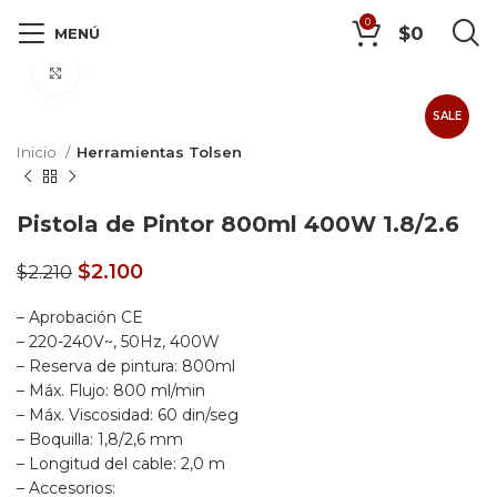
0
$
0
MENÚ
Click to enlarge
SALE
Inicio
Herramientas Tolsen
Pistola de Pintor 800ml 400W 1.8/2.6
$
2.100
$
2.210
– Aprobación CE
– 220-240V~, 50Hz, 400W
– Reserva de pintura: 800ml
– Máx. Flujo: 800 ml/min
– Máx. Viscosidad: 60 din/seg
– Boquilla: 1,8/2,6 mm
– Longitud del cable: 2,0 m
– Accesorios: