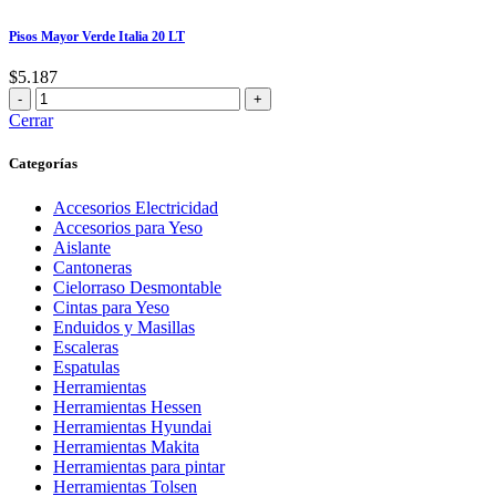
Manzana
1LT
Pisos Mayor Verde Italia 20 LT
cantidad
$
5.187
Pisos
Mayor
Cerrar
Verde
Italia
Categorías
20
LT
Accesorios Electricidad
cantidad
Accesorios para Yeso
Aislante
Cantoneras
Cielorraso Desmontable
Cintas para Yeso
Enduidos y Masillas
Escaleras
Espatulas
Herramientas
Herramientas Hessen
Herramientas Hyundai
Herramientas Makita
Herramientas para pintar
Herramientas Tolsen