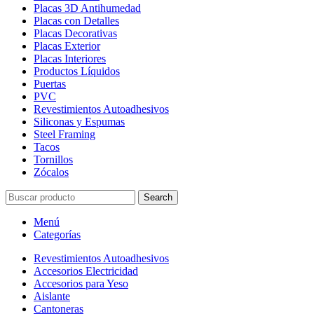
Placas 3D Antihumedad
Placas con Detalles
Placas Decorativas
Placas Exterior
Placas Interiores
Productos Líquidos
Puertas
PVC
Revestimientos Autoadhesivos
Siliconas y Espumas
Steel Framing
Tacos
Tornillos
Zócalos
Search
Menú
Categorías
Revestimientos Autoadhesivos
Accesorios Electricidad
Accesorios para Yeso
Aislante
Cantoneras