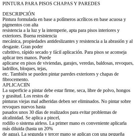
PINTURA PARA PISOS CHAPAS Y PAREDES
DESCRIPCIÓN
Pintura formulada en base a polímeros acrílicos en base acuosa y
pigmentos con alta
resistencia a la luz y la intemperie, apta para pisos interiores y
exteriores. Buena resistencia
mecánica, propiedades antideslizantes y resistencia a la abrasión y al
desgaste. Gran poder
cubritivo, rápido secado y fácil aplicación. Para pisos se aconseja
aplicar tres manos. Puede
aplicarse en pisos de viviendas, garajes, veredas, baldosas, revoques,
ladrillos, bloques, tejas,
etc. También se pueden pintar paredes exteriores y chapas de
fibrocemento.
APLICACIîN
La superficie a pintar debe estar firme, seca, libre de polvo, hongos
y grasitud. Los restos de
pinturas viejas mal adheridas deben ser eliminados. No pintar sobre
revoques nuevos hasta
pasados unos 30 días de realizados para evitar problemas de
alcalinidad. Se aplica a pincel,
rodillo o sistema airless. La primer mano es conveniente aplicarla
más diluida (hasta un 20%
de agua). La segunda y tercer mano se aplican con una pequeña