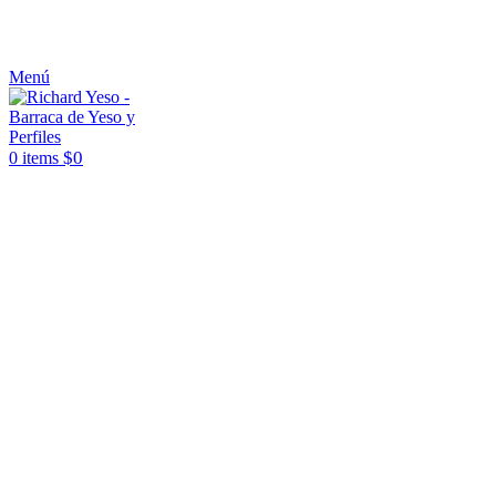
ASESORAMIENTO AL 25089690
Menú
$
0
0
items
Click to enlarge