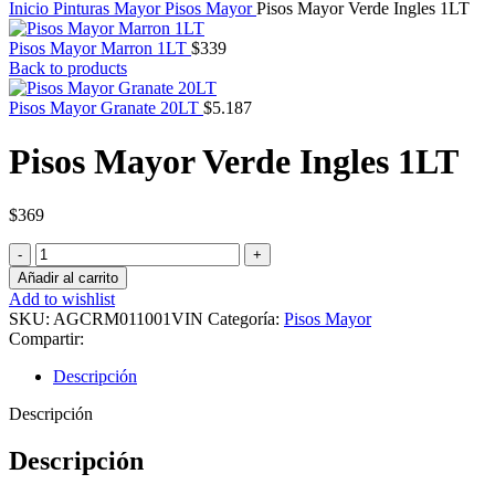
Inicio
Pinturas Mayor
Pisos Mayor
Pisos Mayor Verde Ingles 1LT
Pisos Mayor Marron 1LT
$
339
Back to products
Pisos Mayor Granate 20LT
$
5.187
Pisos Mayor Verde Ingles 1LT
$
369
Pisos
Mayor
Añadir al carrito
Verde
Add to wishlist
Ingles
SKU:
AGCRM011001VIN
Categoría:
Pisos Mayor
1LT
Compartir:
cantidad
Descripción
Descripción
Descripción