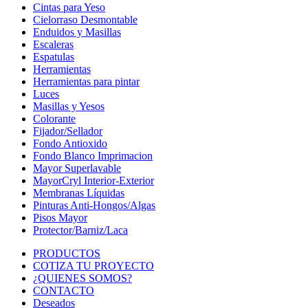
Cintas para Yeso
Cielorraso Desmontable
Enduidos y Masillas
Escaleras
Espatulas
Herramientas
Herramientas para pintar
Luces
Masillas y Yesos
Colorante
Fijador/Sellador
Fondo Antioxido
Fondo Blanco Imprimacion
Mayor Superlavable
MayorCryl Interior-Exterior
Membranas Líquidas
Pinturas Anti-Hongos/Algas
Pisos Mayor
Protector/Barniz/Laca
PRODUCTOS
COTIZA TU PROYECTO
¿QUIENES SOMOS?
CONTACTO
Deseados