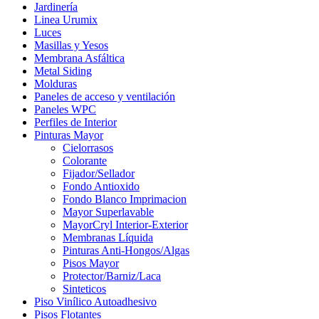
Jardinería
Linea Urumix
Luces
Masillas y Yesos
Membrana Asfáltica
Metal Siding
Molduras
Paneles de acceso y ventilación
Paneles WPC
Perfiles de Interior
Pinturas Mayor
Cielorrasos
Colorante
Fijador/Sellador
Fondo Antioxido
Fondo Blanco Imprimacion
Mayor Superlavable
MayorCryl Interior-Exterior
Membranas Líquida
Pinturas Anti-Hongos/Algas
Pisos Mayor
Protector/Barniz/Laca
Sinteticos
Piso Vinílico Autoadhesivo
Pisos Flotantes