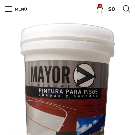
0
$
0
MENÚ