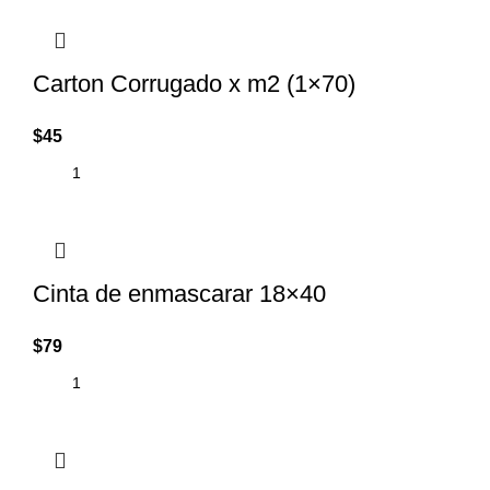
Carton Corrugado x m2 (1×70)
$
45
Cinta de enmascarar 18×40
$
79