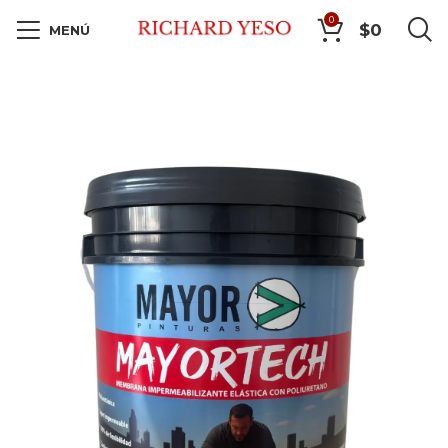
0
$
0
MENÚ