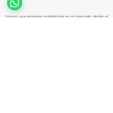
Somos una empresa establecida en el mercado desde el
2006. Enfocada en el área de la construcción en seco.
Nuestro objetivo es brindar la mejor atencion de plaza al
mejor precio.
Datos de Contacto
8 de octubre 4472, Montevideo - Uruguay
(598) 2508 9690 – 096 367 264
Lun a Vier de 8 a 17hs Sáb. de 9 a 13hs
info@richardyeso.com.uy
Redes Sociales