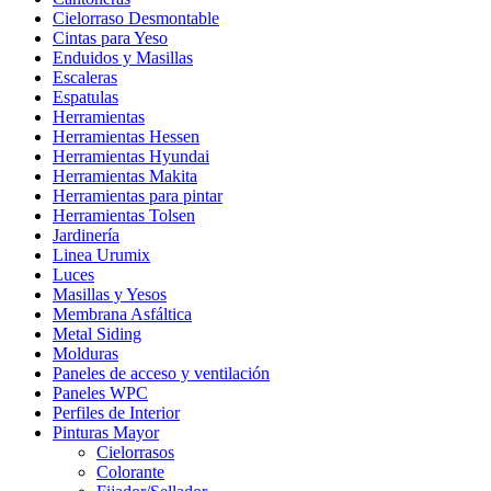
Cielorraso Desmontable
Cintas para Yeso
Enduidos y Masillas
Escaleras
Espatulas
Herramientas
Herramientas Hessen
Herramientas Hyundai
Herramientas Makita
Herramientas para pintar
Herramientas Tolsen
Jardinería
Linea Urumix
Luces
Masillas y Yesos
Membrana Asfáltica
Metal Siding
Molduras
Paneles de acceso y ventilación
Paneles WPC
Perfiles de Interior
Pinturas Mayor
Cielorrasos
Colorante