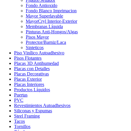
Fijador/Sellador
Fondo Antioxido
Fondo Blanco Imprimacion
Mayor Superlavable
MayorCryl Interior-Exterior
Membranas Líquida
Pinturas Anti-Hongos/Algas
Pisos Mayor
Protector/Barniz/Laca
Sinteticos
Piso Vinílico Autoadhesivo
Pisos Flotantes
Placas 3D Antihumedad
Placas con Detalles
Placas Decorativas
Placas Exterior
Placas Interiores
Productos Líquidos
Puertas
PVC
Revestimientos Autoadhesivos
Siliconas y Espumas
Steel Framing
Tacos
Tornillos