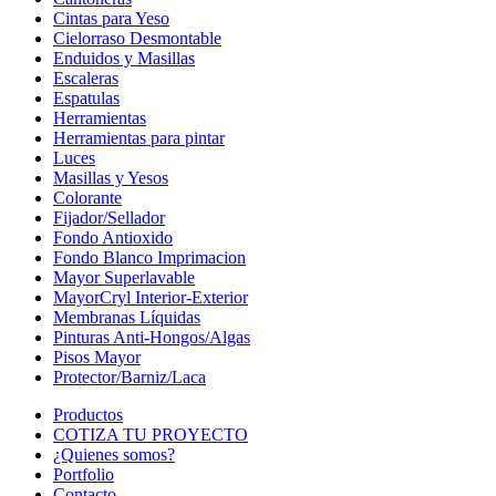
Cintas para Yeso
Cielorraso Desmontable
Enduidos y Masillas
Escaleras
Espatulas
Herramientas
Herramientas para pintar
Luces
Masillas y Yesos
Colorante
Fijador/Sellador
Fondo Antioxido
Fondo Blanco Imprimacion
Mayor Superlavable
MayorCryl Interior-Exterior
Membranas Líquidas
Pinturas Anti-Hongos/Algas
Pisos Mayor
Protector/Barniz/Laca
Productos
COTIZA TU PROYECTO
¿Quienes somos?
Portfolio
Contacto