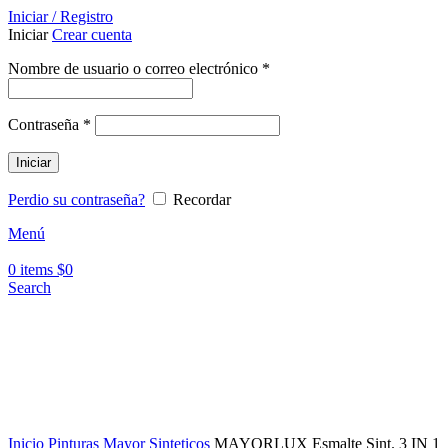
Iniciar / Registro
Iniciar
Crear cuenta
Nombre de usuario o correo electrónico
*
Contraseña
*
Iniciar
Perdio su contraseña?
Recordar
Menú
0
items
$
0
Search
Click to enlarge
Inicio
Pinturas Mayor
Sinteticos
MAYORLUX Esmalte Sint. 3 IN 1