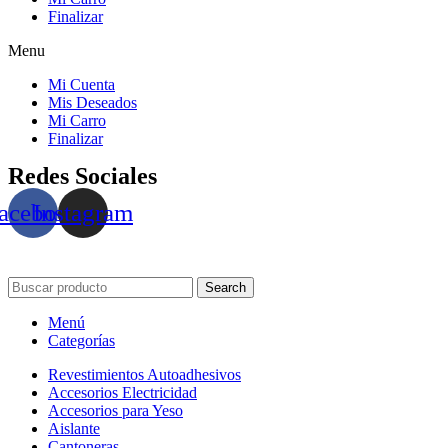
Finalizar
Menu
Mi Cuenta
Mis Deseados
Mi Carro
Finalizar
Redes Sociales
acebook
Instagram
Search
Menú
Categorías
Revestimientos Autoadhesivos
Accesorios Electricidad
Accesorios para Yeso
Aislante
Cantoneras