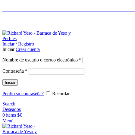
LIDERES EN CONSTRUCCIÓN EN SECO - ASES
ASESORAMIENTO AL 25089690
Iniciar / Registro
Iniciar
Crear cuenta
Nombre de usuario o correo electrónico
*
Contraseña
*
Iniciar
Perdio su contraseña?
Recordar
Search
Deseados
$
0
0
items
Menú