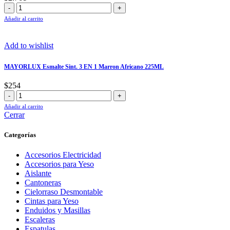
900ML
MAYORLUX
cantidad
Esmalte
Añadir al carrito
Sint.
3
EN
Add to wishlist
1
Brill
MAYORLUX Esmalte Sint. 3 EN 1 Marron Africano 225ML
Verde
Forja
$
254
Grafito
MAYORLUX
3,6LT
Esmalte
Añadir al carrito
cantidad
Sint.
Cerrar
3
EN
Categorías
1
Marron
Accesorios Electricidad
Africano
Accesorios para Yeso
225ML
Aislante
cantidad
Cantoneras
Cielorraso Desmontable
Cintas para Yeso
Enduidos y Masillas
Escaleras
Espatulas