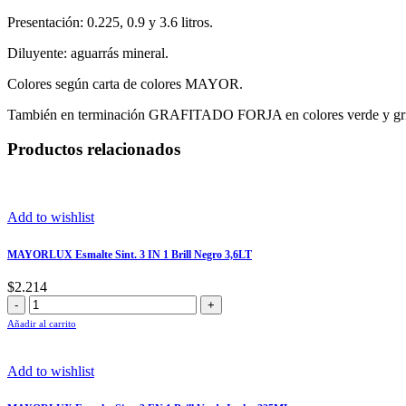
Presentación: 0.225, 0.9 y 3.6 litros.
Diluyente: aguarrás mineral.
Colores según carta de colores MAYOR.
También en terminación GRAFITADO FORJA en colores verde y gri
Productos relacionados
Add to wishlist
MAYORLUX Esmalte Sint. 3 IN 1 Brill Negro 3,6LT
$
2.214
MAYORLUX
Esmalte
Añadir al carrito
Sint.
3
IN
Add to wishlist
1
Brill