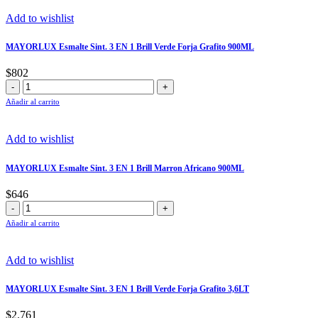
3
EN
Add to wishlist
1
Brill
MAYORLUX Esmalte Sint. 3 EN 1 Brill Verde Forja Grafito 900ML
Negro
225ML
$
802
cantidad
MAYORLUX
Esmalte
Añadir al carrito
Sint.
3
EN
Add to wishlist
1
Brill
MAYORLUX Esmalte Sint. 3 EN 1 Brill Marron Africano 900ML
Verde
Forja
$
646
Grafito
MAYORLUX
900ML
Esmalte
Añadir al carrito
cantidad
Sint.
3
EN
Add to wishlist
1
Brill
MAYORLUX Esmalte Sint. 3 EN 1 Brill Verde Forja Grafito 3,6LT
Marron
Africano
$
2.761