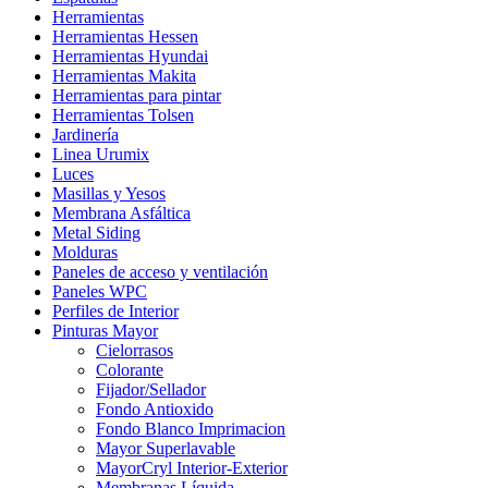
Herramientas
Herramientas Hessen
Herramientas Hyundai
Herramientas Makita
Herramientas para pintar
Herramientas Tolsen
Jardinería
Linea Urumix
Luces
Masillas y Yesos
Membrana Asfáltica
Metal Siding
Molduras
Paneles de acceso y ventilación
Paneles WPC
Perfiles de Interior
Pinturas Mayor
Cielorrasos
Colorante
Fijador/Sellador
Fondo Antioxido
Fondo Blanco Imprimacion
Mayor Superlavable
MayorCryl Interior-Exterior
Membranas Líquida