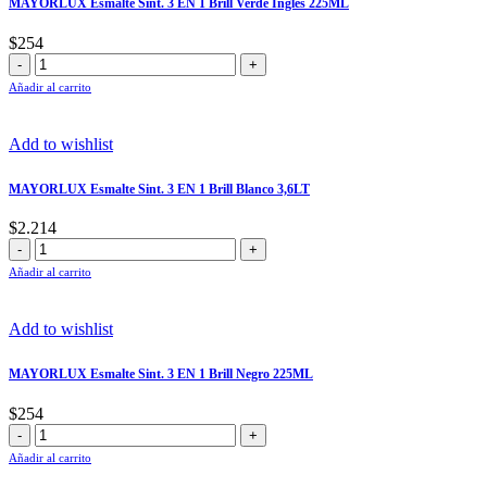
MAYORLUX Esmalte Sint. 3 EN 1 Brill Verde Ingles 225ML
Negro
3,6LT
$
254
cantidad
MAYORLUX
Esmalte
Añadir al carrito
Sint.
3
EN
Add to wishlist
1
Brill
MAYORLUX Esmalte Sint. 3 EN 1 Brill Blanco 3,6LT
Verde
Ingles
$
2.214
225ML
MAYORLUX
cantidad
Esmalte
Añadir al carrito
Sint.
3
EN
Add to wishlist
1
Brill
MAYORLUX Esmalte Sint. 3 EN 1 Brill Negro 225ML
Blanco
3,6LT
$
254
cantidad
MAYORLUX
Esmalte
Añadir al carrito
Sint.