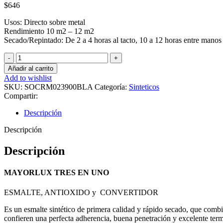
$
646
Usos:
Directo sobre metal
Rendimiento
10 m2 – 12 m2
Secado/Repintado:
De 2 a 4 horas al tacto, 10 a 12 horas entre manos
MAYORLUX
Esmalte
Añadir al carrito
Sint.
Add to wishlist
3
SKU:
SOCRM023900BLA
Categoría:
Sinteticos
EN
Compartir:
1
Brill
Descripción
Blanco
900ML
Descripción
cantidad
Descripción
MAYORLUX TRES EN UNO
ESMALTE, ANTIOXIDO y CONVERTIDOR
Es un esmalte sintético de primera calidad y rápido secado, que combi
confieren una perfecta adherencia, buena penetración y excelente term