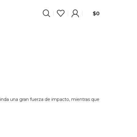
Trabajos en Yeso, Presupuestos en 24hs
$
0
brinda una gran fuerza de impacto, mientras que