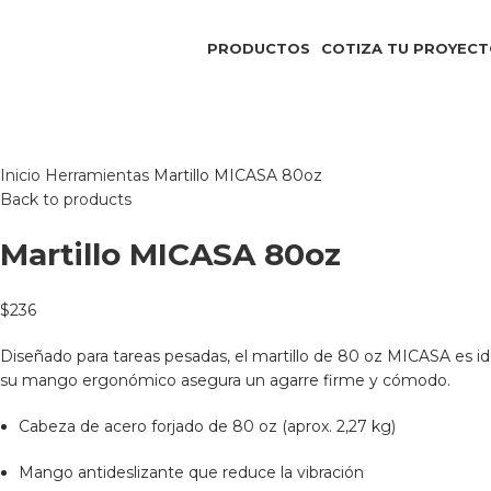
Asesoramiento y Ventas
2508 9690
–
095 171 560
PRODUCTOS
COTIZA TU PROYEC
Click to enlarge
Inicio
Herramientas
Martillo MICASA 80oz
Back to products
Martillo MICASA 80oz
$
236
Diseñado para tareas pesadas, el martillo de 80 oz MICASA es ide
su mango ergonómico asegura un agarre firme y cómodo.
Cabeza de acero forjado de 80 oz (aprox. 2,27 kg)
Mango antideslizante que reduce la vibración