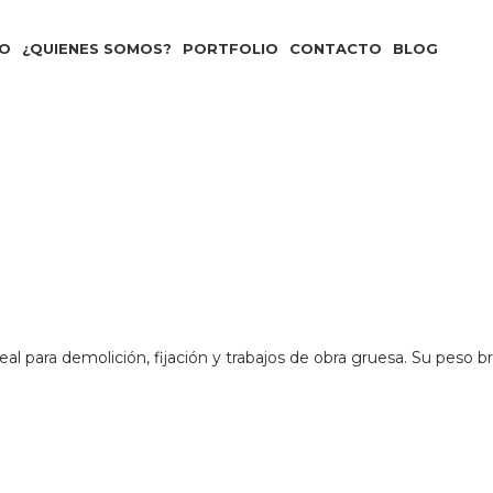
Envíos en 24hs
TO
¿QUIENES SOMOS?
PORTFOLIO
CONTACTO
BLOG
al para demolición, fijación y trabajos de obra gruesa. Su peso 