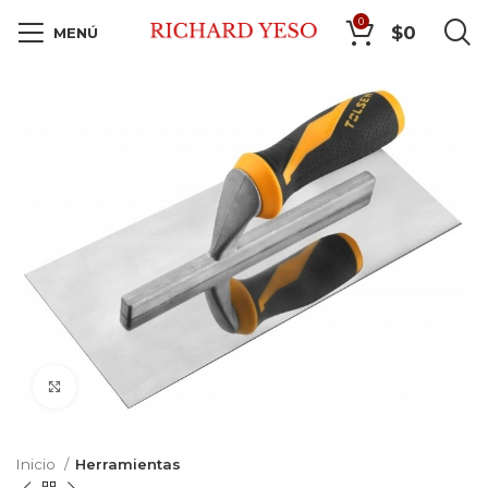
0
$
0
MENÚ
Click to enlarge
Inicio
Herramientas