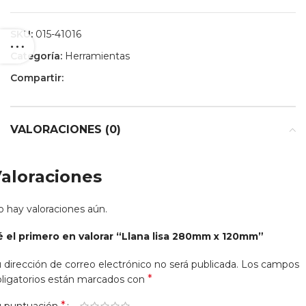
SKU:
015-41016
Categoría:
Herramientas
Compartir:
VALORACIONES (0)
aloraciones
 hay valoraciones aún.
é el primero en valorar “Llana lisa 280mm x 120mm”
 dirección de correo electrónico no será publicada.
Los campos
*
ligatorios están marcados con
*
u puntuación