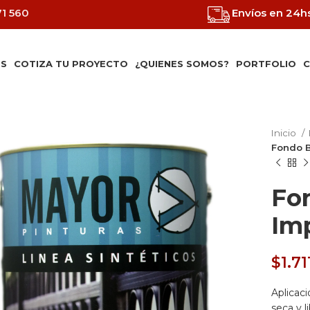
71 560
Envíos en 24h
S
COTIZA TU PROYECTO
¿QUIENES SOMOS?
PORTFOLIO
C
Inicio
Fondo B
Fo
Im
$
1.71
Aplicaci
seca y l