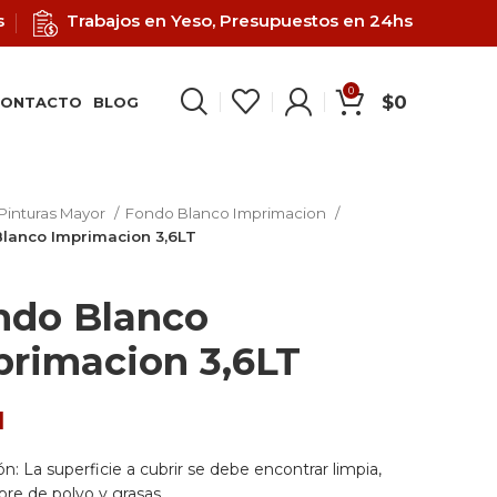
s
Trabajos en Yeso, Presupuestos en 24hs
0
$
0
ONTACTO
BLOG
Pinturas Mayor
Fondo Blanco Imprimacion
lanco Imprimacion 3,6LT
ndo Blanco
primacion 3,6LT
1
ón:
La superficie a cubrir se debe encontrar limpia,
ibre de polvo y grasas.