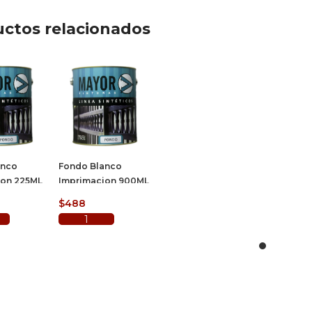
ctos relacionados
anco
Fondo Blanco
ion 225ML
Imprimacion 900ML
$
488
l carrito
Añadir al carrito