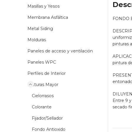
Desc
Masillas y Yesos
Membrana Asfáltica
FONDO 
Metal Siding
DESCRIPCI
uniformiz
Molduras
pinturas a
Paneles de acceso y ventilación
APLICACIO
Paneles WPC
pintura d
Perfiles de Interior
PRESENTAC
entonador
Pinturas Mayor
DILUYENTE
Cielorrasos
Entre 9 y
Colorante
secado fin
Fijador/Sellador
Fondo Antioxido