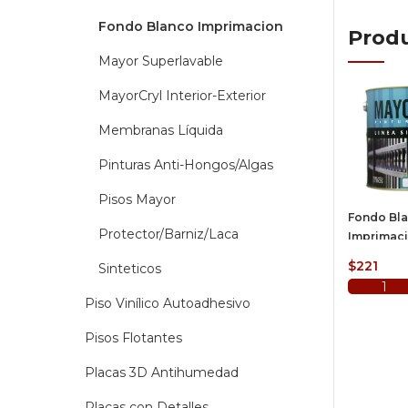
Fondo Blanco Imprimacion
Produ
Mayor Superlavable
MayorCryl Interior-Exterior
Membranas Líquida
Pinturas Anti-Hongos/Algas
Pisos Mayor
Fondo Bl
Protector/Barniz/Laca
Imprimac
$
221
Sinteticos
Añadir a
Piso Vinílico Autoadhesivo
Pisos Flotantes
Placas 3D Antihumedad
Placas con Detalles