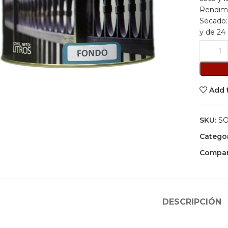
Rendim
Secado
y de 24 
Click to enlarge
Add 
SKU:
S
Categor
Compart
DESCRIPCIÓN