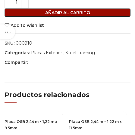
AÑADIR AL CARRITO
Add to wishlist
SKU:
000910
Categorías:
Placas Exterior
,
Steel Framing
Compartir:
Productos relacionados
Placa OSB 2,44 m × 1,22 m x
Placa OSB 2,44 m × 1,22 m x
9,5mm
11,5mm