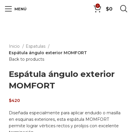
0
$
0
MENÚ
SOLD
Click to enlarge
OUT
Inicio
Espatulas
Espátula ángulo exterior MOMFORT
Back to products
Espátula ángulo exterior
MOMFORT
$
420
Diseñada especialmente para aplicar enduido o masilla
en esquinas exteriores, esta espátula MOMFORT
permite lograr vértices rectos y prolijos con excelente