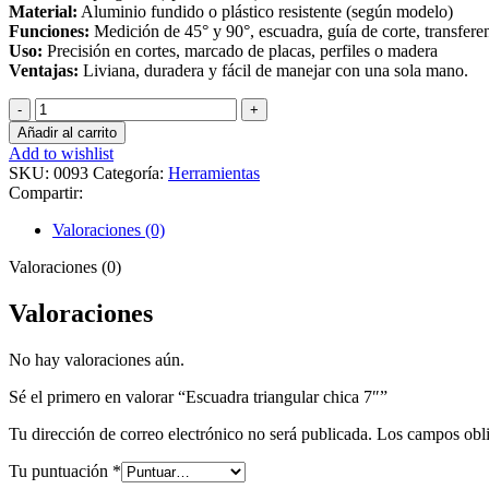
Material:
Aluminio fundido o plástico resistente (según modelo)
Funciones:
Medición de 45° y 90°, escuadra, guía de corte, transfere
Uso:
Precisión en cortes, marcado de placas, perfiles o madera
Ventajas:
Liviana, duradera y fácil de manejar con una sola mano.
Escuadra
triangular
Añadir al carrito
chica
Add to wishlist
7"
SKU:
0093
Categoría:
Herramientas
cantidad
Compartir:
Valoraciones (0)
Valoraciones (0)
Valoraciones
No hay valoraciones aún.
Sé el primero en valorar “Escuadra triangular chica 7″”
Tu dirección de correo electrónico no será publicada.
Los campos obli
Tu puntuación
*