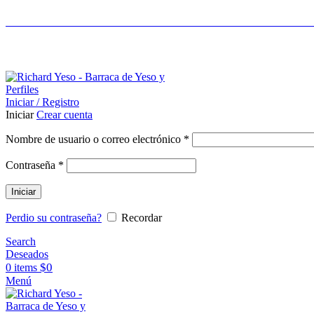
LIDERES EN CONSTRUCCIÓN EN SECO - ASES
ASESORAMIENTO AL 25089690
Iniciar / Registro
Iniciar
Crear cuenta
Nombre de usuario o correo electrónico
*
Contraseña
*
Iniciar
Perdio su contraseña?
Recordar
Search
Deseados
$
0
0
items
Menú