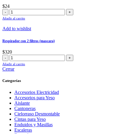
$
24
Lija
120
Añadir al carrito
cantidad
Add to wishlist
Respirador con 2 filtros (mascara)
$
320
Respirador
con
Añadir al carrito
2
Cerrar
filtros
(mascara)
Categorías
cantidad
Accesorios Electricidad
Accesorios para Yeso
Aislante
Cantoneras
Cielorraso Desmontable
Cintas para Yeso
Enduidos y Masillas
Escaleras