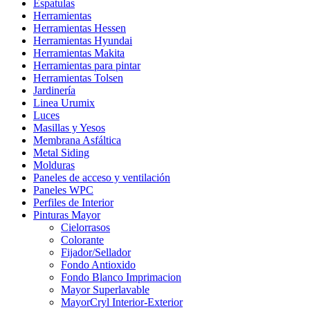
Espatulas
Herramientas
Herramientas Hessen
Herramientas Hyundai
Herramientas Makita
Herramientas para pintar
Herramientas Tolsen
Jardinería
Linea Urumix
Luces
Masillas y Yesos
Membrana Asfáltica
Metal Siding
Molduras
Paneles de acceso y ventilación
Paneles WPC
Perfiles de Interior
Pinturas Mayor
Cielorrasos
Colorante
Fijador/Sellador
Fondo Antioxido
Fondo Blanco Imprimacion
Mayor Superlavable
MayorCryl Interior-Exterior