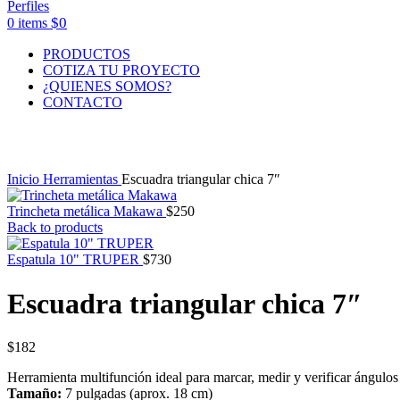
$
0
0
items
PRODUCTOS
COTIZA TU PROYECTO
¿QUIENES SOMOS?
CONTACTO
Click to enlarge
Inicio
Herramientas
Escuadra triangular chica 7″
Trincheta metálica Makawa
$
250
Back to products
Espatula 10" TRUPER
$
730
Escuadra triangular chica 7″
$
182
Herramienta multifunción ideal para marcar, medir y verificar ángulos 
Tamaño:
7 pulgadas (aprox. 18 cm)