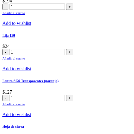
$
194
Punta
plana
Añadir al carrito
para
Rotomartillo
Add to wishlist
cantidad
Lija 150
$
24
Lija
150
Añadir al carrito
cantidad
Add to wishlist
Lentes SG6 Transparentes (naranja)
$
127
Lentes
SG6
Añadir al carrito
Transparentes
(naranja)
Add to wishlist
cantidad
Hoja de sierra