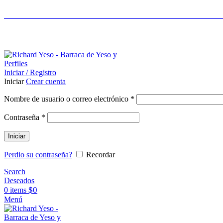
LIDERES EN CONSTRUCCIÓN EN SECO - ASES
ASESORAMIENTO AL 25089690
Iniciar / Registro
Iniciar
Crear cuenta
Nombre de usuario o correo electrónico
*
Contraseña
*
Iniciar
Perdio su contraseña?
Recordar
Search
Deseados
$
0
0
items
Menú