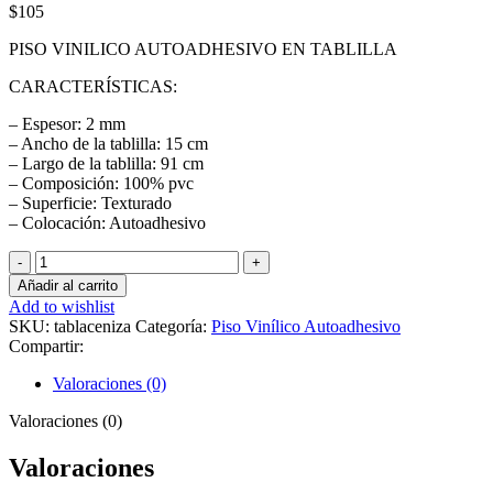
$
105
PISO VINILICO AUTOADHESIVO EN TABLILLA
CARACTERÍSTICAS:
– Espesor: 2 mm
– Ancho de la tablilla: 15 cm
– Largo de la tablilla: 91 cm
– Composición: 100% pvc
– Superficie: Texturado
– Colocación: Autoadhesivo
Piso
Vinílico
Añadir al carrito
Autoadhesivo
Add to wishlist
Ceniza
SKU:
tablaceniza
Categoría:
Piso Vinílico Autoadhesivo
91x15cm
Compartir:
cantidad
Valoraciones (0)
Valoraciones (0)
Valoraciones