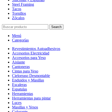
Steel Framing
Tacos
Tornillos
Zócalos
Search
Menú
Categorías
Revestimientos Autoadhesivos
Accesorios Electricidad
Accesorios para Yeso
Aislante
Cantoneras
Cintas para Yeso
Cielorraso Desmontable
Enduidos y Masillas
Escaleras
Espatulas
Herramientas
Herramientas para pintar
Luces
Masillas y Yesos
Colorante