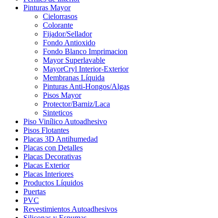
Pinturas Mayor
Cielorrasos
Colorante
Fijador/Sellador
Fondo Antioxido
Fondo Blanco Imprimacion
Mayor Superlavable
MayorCryl Interior-Exterior
Membranas Líquida
Pinturas Anti-Hongos/Algas
Pisos Mayor
Protector/Barniz/Laca
Sinteticos
Piso Vinílico Autoadhesivo
Pisos Flotantes
Placas 3D Antihumedad
Placas con Detalles
Placas Decorativas
Placas Exterior
Placas Interiores
Productos Líquidos
Puertas
PVC
Revestimientos Autoadhesivos
Siliconas y Espumas