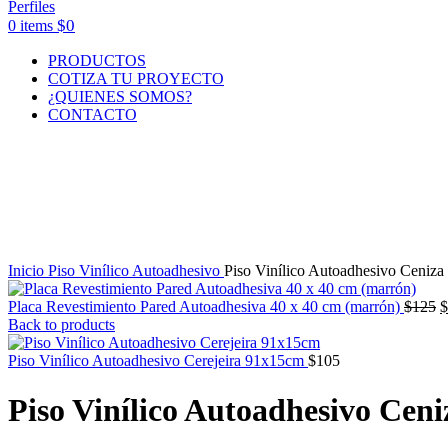
$
0
0
items
PRODUCTOS
COTIZA TU PROYECTO
¿QUIENES SOMOS?
CONTACTO
Click to enlarge
Inicio
Piso Vinílico Autoadhesivo
Piso Vinílico Autoadhesivo Ceniz
E
Placa Revestimiento Pared Autoadhesiva 40 x 40 cm (marrón)
$
125
$
p
Back to products
o
e
Piso Vinílico Autoadhesivo Cerejeira 91x15cm
$
105
$
Piso Vinílico Autoadhesivo Cen