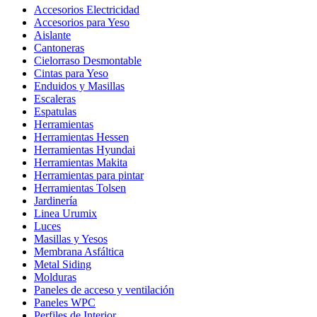
Accesorios Electricidad
Accesorios para Yeso
Aislante
Cantoneras
Cielorraso Desmontable
Cintas para Yeso
Enduidos y Masillas
Escaleras
Espatulas
Herramientas
Herramientas Hessen
Herramientas Hyundai
Herramientas Makita
Herramientas para pintar
Herramientas Tolsen
Jardinería
Linea Urumix
Luces
Masillas y Yesos
Membrana Asfáltica
Metal Siding
Molduras
Paneles de acceso y ventilación
Paneles WPC
Perfiles de Interior