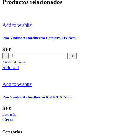
Productos relacionados
Add to wishlist
Piso Vinílico Autoadhesivo Cerejeira 91x15cm
$
105
Piso
Vinílico
Añadir al carrito
Autoadhesivo
Sold out
Cerejeira
91x15cm
cantidad
Add to wishlist
Piso Vinílico Autoadhesivo Roble 91×15 cm
$
105
Leer más
Cerrar
Categorías