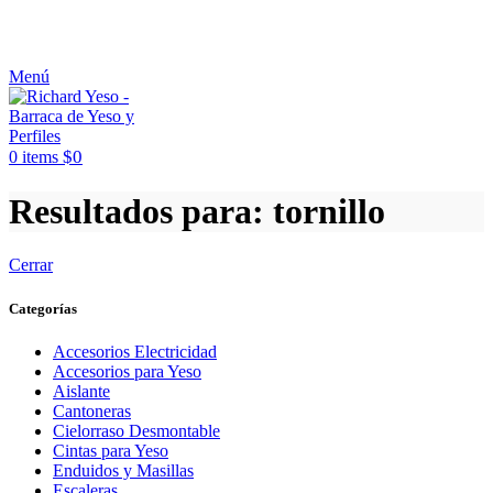
ASESORAMIENTO AL 25089690
Menú
$
0
0
items
Resultados para: tornillo
Cerrar
Categorías
Accesorios Electricidad
Accesorios para Yeso
Aislante
Cantoneras
Cielorraso Desmontable
Cintas para Yeso
Enduidos y Masillas
Escaleras