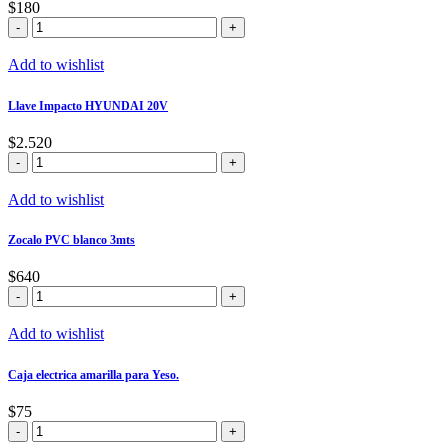
$
180
cantidad
Pack
30
clips
Add to wishlist
para
WPC
Llave Impacto HYUNDAI 20V
cantidad
$
2.520
Llave
Impacto
HYUNDAI
Add to wishlist
20V
cantidad
Zocalo PVC blanco 3mts
$
640
Zocalo
PVC
blanco
Add to wishlist
3mts
cantidad
Caja electrica amarilla para Yeso.
$
75
Caja
electrica