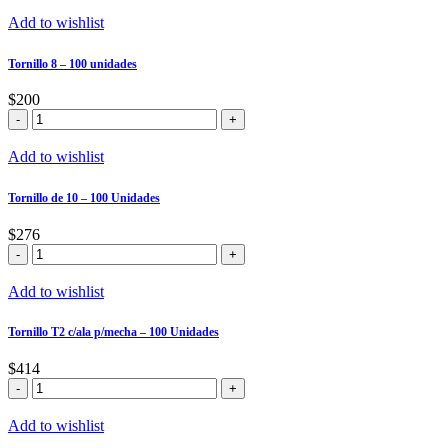
Add to wishlist
Tornillo 8 – 100 unidades
$
200
Tornillo
8
-
Add to wishlist
100
unidades
Tornillo de 10 – 100 Unidades
cantidad
$
276
Tornillo
de
10
Add to wishlist
-
100
Tornillo T2 c/ala p/mecha – 100 Unidades
Unidades
cantidad
$
414
Tornillo
T2
c/ala
Add to wishlist
p/mecha