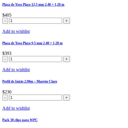
Placa de Yeso Placo 12,5 mm 2,40 × 1,20 m
$
405
Placa
de
Yeso
Add to wishlist
Placo
12,5
Placa de Yeso Placo 9,5 mm 2,40 × 1,20 m
mm
2,40
$
393
×
Placa
1,20
de
m
Yeso
Add to wishlist
cantidad
Placo
9,5
Perfil de Inicio 2.90m – Marrón Claro
mm
2,40
$
230
×
Perfil
1,20
de
m
Inicio
Add to wishlist
cantidad
2.90m
–
Pack 30 clips para WPC
Marrón
Claro