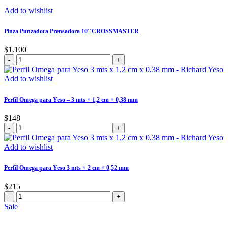
amarilla
Add to wishlist
para
Yeso.
Pinza Punzadora Prensadora 10´´CROSSMASTER
cantidad
$
1.100
Pinza
Punzadora
Prensadora
Add to wishlist
10
´´CROSSMASTER
Perfil Omega para Yeso – 3 mts × 1,2 cm × 0,38 mm
cantidad
$
148
Perfil
Omega
para
Add to wishlist
Yeso
-
Perfil Omega para Yeso 3 mts × 2 cm × 0,52 mm
3
mts
$
215
×
Perfil
1,2
Omega
Sale
cm
para
×
Yeso
0,38