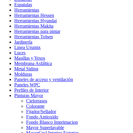
Espatulas
Herramientas
Herramientas Hessen
Herramientas Hyundai
Herramientas Makita
Herramientas para pintar
Herramientas Tolsen
Jardinería
Linea Urumix
Luces
Masillas y Yesos
Membrana Asfáltica
Metal Siding
Molduras
Paneles de acceso y ventilación
Paneles WPC
Perfiles de Interior
Pinturas Mayor
Cielorrasos
Colorante
Fijador/Sellador
Fondo Antioxido
Fondo Blanco Imprimacion
Mayor Superlavable
MayorCryl Interior-Exterior