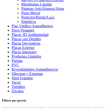
Membranas Líquida
Pinturas Anti-Hongos/Algas
Pisos Mayor
Protector/Barniz/Laca
Sinteticos
Piso Vinílico Autoadhesivo
Pisos Flotantes
Placas 3D Antihumedad
Placas con Detalles
Placas Decorativas
Placas Exterior
Placas Interiores
Productos Líquidos
Puertas
PVC
Revestimientos Autoadhesivos
Siliconas y Espumas
Steel Framing
Tacos
Tornillos
Zócalos
Filtrar por precio