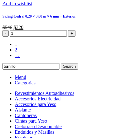
3
Add to wishlist
mm
mts
cantidad
×
Siding Cedral 0,20 × 3,60 m × 6 mm – Exterior
2
cm
El
El
$
546
$
320
×
Siding
precio
precio
0,52
Cedral
original
actual
mm
0,20
era:
es:
1
cantidad
×
$546.
$320.
2
3,60
→
m
×
Search
6
mm
Menú
–
Categorías
Exterior
Revestimientos Autoadhesivos
cantidad
Accesorios Electricidad
Accesorios para Yeso
Aislante
Cantoneras
Cintas para Yeso
Cielorraso Desmontable
Enduidos y Masillas
Escaleras