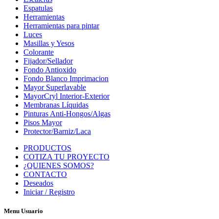
Espatulas
Herramientas
Herramientas para pintar
Luces
Masillas y Yesos
Colorante
Fijador/Sellador
Fondo Antioxido
Fondo Blanco Imprimacion
Mayor Superlavable
MayorCryl Interior-Exterior
Membranas Líquidas
Pinturas Anti-Hongos/Algas
Pisos Mayor
Protector/Barniz/Laca
PRODUCTOS
COTIZA TU PROYECTO
¿QUIENES SOMOS?
CONTACTO
Deseados
Iniciar / Registro
Menu Usuario