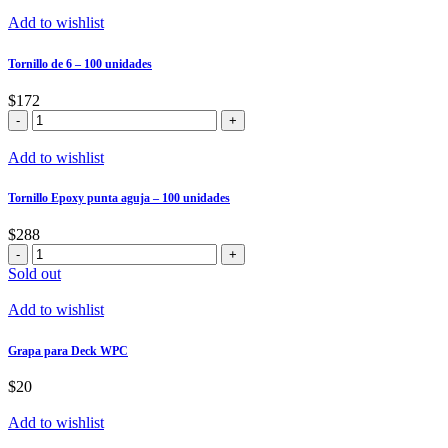
T3
Mecha
Add to wishlist
-
100
Tornillo de 6 – 100 unidades
unidades
cantidad
$
172
Tornillo
de
6
Add to wishlist
-
100
Tornillo Epoxy punta aguja – 100 unidades
unidades
cantidad
$
288
Tornillo
Epoxy
Sold out
punta
aguja
Add to wishlist
-
100
Grapa para Deck WPC
unidades
cantidad
$
20
Add to wishlist