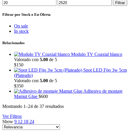
Precio
Precio
Filtrar
mínimo
máximo
Filtrar por Stock o En Oferta
On sale
In stock
Relacionados
Modulo TV Coaxial blanco
Valorado con
5.00
de 5
$
150
Spot LED Fijo 3w 5cm
(Plateado)
Valorado con
5.00
de 5
$
350
Adhesivo de montaje
Mamut Glue
$
600
Ordenado
Mostrando 1–24 de 37 resultados
por
Ver Filtros
popularidad
Show
9
12
18
24